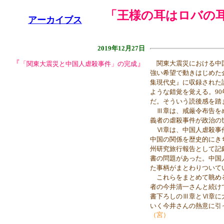
「王様の耳はロバの耳」(
アーカイブス
2019年12月27日
『
』
関東大震災における中国
「関東大震災と中国人虐殺事件」の完成
強い希望で動きはじめた
集現代史』に収録された
ような錯覚を覚える。9
だ。そういう読後感を踏
Ⅲ章は、戒厳令布告をめ
義者の虐殺事件が政治の
Ⅵ章は、中国人虐殺事件
中国の関係を歴史的にき
州研究旅行報告として記
書の問題があった。中国
た事柄がまとわりついて
これらをまとめて眺める
者の今井清一さんと続け
書下ろしのⅢ章とⅥ章に
いく今井さんの熱意に引
（宮）