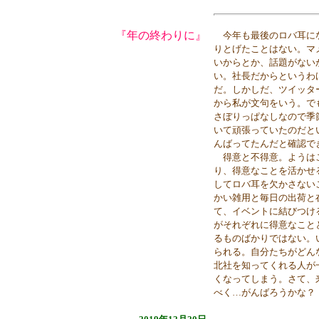
『年の終わりに』
今年も最後のロバ耳にな
りとげたことはない。マ
いからとか、話題がない
い。社長だからというわ
だ。しかしだ、ツイッタ
から私が文句をいう。で
さぼりっぱなしなので季
いて頑張っていたのだと
んばってたんだと確認で
得意と不得意。ようはこ
り、得意なことを活かせ
してロバ耳を欠かさない
かい雑用と毎日の出荷と
て、イベントに結びつけ
がそれぞれに得意なこと
るものばかりではない。
られる。自分たちがどん
北社を知ってくれる人が
くなってしまう。さて、
べく…がんばろうかな？