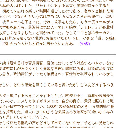
はほんの数時間、時を共有しただけなのになんだか開かれた心の中
の私の舌もほぐれた。見たものに対する素直な感想が口から出ると、
、初めてを忘れる楽しい時間を過ごしたのである。名刺を交換した何
そうだ。つながりというのは本当にいろんなところから発生し、続い
、後日メールを下さった。それに返事をしたら、もう一度メールが来
の本棚をみたら、最近特に気に入っていた絵本『レナレナ』が朔北社
も嬉しくなりました」と書かれていた。そして『ことばのサーカス』
ある日野から遠くない場所にお住まいだというし…小さな「縁」を感じ
こで出会った人だちと何か出来たらいいなあ。
（やぎ)
繰り返す首相や官房長官、官僚に対してどう対処するべきか。なに
で政権にしがみつくという異常な事態が眼前にある。戦後政治制度に
ら思う。政治責任がまったく無視され、官僚制が破壊されているから
しい」という感覚を無くしていると書いたが、じゃあどうするべき
持ち場でするべきことをすることだ。閣僚の中に、首相や官房長官
ないのか。アメリカやイギリスでは、自分の良心、意見に照らして職
反応が日本であってもいい。1960年の安保騒動のとき、赤城防衛庁長
動を拒否した。過去にはこのような気骨ある政治家が間違いなく存在
ると思いたいがどうだろうか。
ら公然たる批判の声がどうして出てこないのか。子どもに見せられ