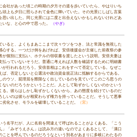
会社があった頃この時期の夕方その道を歩いていたら、やはりいち
も頭上も夕日に照らされて金色に輝いていた。その光景にしばし言葉
を思い出した。同じ光景には二度と出合えないかもしれないけれどあ
たいな、と心の中で思った。
（やぎ)
いると、よくもまあここまで次々ウソをつき、法と常識を無視した
感心する。一つだけ例をあげれば、安倍後援会が主催した前夜祭の参
者が個別に支払い、ホテルの領収書を渡したという説明。安倍夫妻は
支払っていないそうだ。普通に考えれば人数を確認するために明細書
いが行われるだろう。安倍首相はこれをすべて否定している。なぜこ
えば、否定しないと公選法や政治資金規正法に抵触するからである。
しのウソ、屁理屈を際限なく出しているのを見ていてこのごろ思うの
くないのだろうかということだ。人として恥ずかしくないのかという
くる。彼らはしかし恥ずかしくないから、あの態度を続けているのだ
ろしいのは彼らが相変わらず権力を持っていることだ。そうして悪事
に劣化させ、モラルを破壊していることだ。
（宮）
いう名字だが、人に名前を間違えて呼ばれることがよくある。「こう
ん」「みぞうえさん」は読み方の違いなのでよくあるとして、「溝口
のことを呼んでいるのだろうなという別名があまりに多岐にわたるの