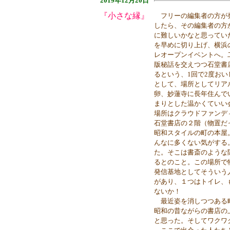
2019年12月20日
『小さな縁』
フリーの編集者の方が発
したら、その編集者の方
に難しいかなと思ってい
を早めに切り上げ、横浜
レオープンイベントへ。
版秘話を交えつつ石堂書
るという、1回で2度お
として、場所としてリア
卵、妙蓮寺に長年住んで
まりとした温かくていい
場所はクラウドファンデ
石堂書店の２階（物置だ
昭和スタイルの町の本屋
んなに多くない気がする
た。そこは書斎のような
るとのこと。この場所で
発信基地としてそういう
があり、１つはトイレ、
ないか！
最近姿を消しつつある町
昭和の昔ながらの書店の
と思った。そしてワクワ