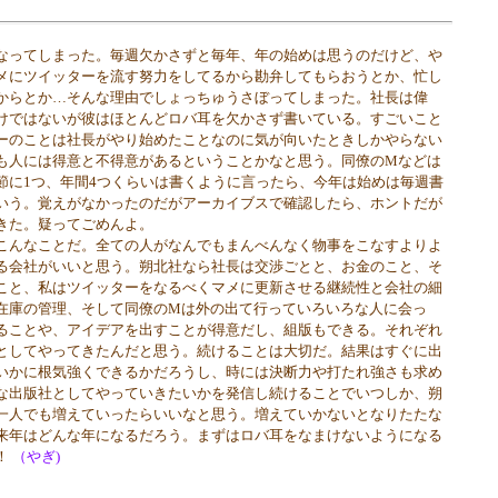
ってしまった。毎週欠かさずと毎年、年の始めは思うのだけど、や
メにツイッターを流す努力をしてるから勘弁してもらおうとか、忙し
からとか…そんな理由でしょっちゅうさぼってしまった。社長は偉
けではないが彼はほとんどロバ耳を欠かさず書いている。すごいこと
ーのことは社長がやり始めたことなのに気が向いたときしかやらない
も人には得意と不得意があるということかなと思う。同僚のMなどは
節に1つ、年間4つくらいは書くように言ったら、今年は始めは毎週書
いう。覚えがなかったのだがアーカイブスで確認したら、ホントだが
きた。疑ってごめんよ。
んなことだ。全ての人がなんでもまんべんなく物事をこなすよりよ
る会社がいいと思う。朔北社なら社長は交渉ごとと、お金のこと、そ
こと、私はツイッターをなるべくマメに更新させる継続性と会社の細
在庫の管理、そして同僚のMは外の出て行っていろいろな人に会っ
ることや、アイデアを出すことが得意だし、組版もできる。それぞれ
としてやってきたんだと思う。続けることは大切だ。結果はすぐに出
いかに根気強くできるかだろうし、時には決断力や打たれ強さも求め
な出版社としてやっていきたいかを発信し続けることでいつしか、朔
一人でも増えていったらいいなと思う。増えていかないとなりたたな
来年はどんな年になるだろう。まずはロバ耳をなまけないようになる
！
（やぎ)