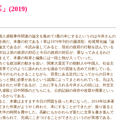
2019)
人虐殺事件関連の論文を集めて1冊の本にするというのは今井さんの
企画だ。本書の柱であるⅠ章は1976年刊行の藤原彰、松尾尊兊編『論
論文であるが、今読み返してみると、現在の政府の行動を読んでいる
0年以上前の政府の対応と今日の政府の対応が、重なってみえるわけ
まえて、本書の執筆と編集には一段と熱が入っていった。
ぐる政治家の動きを追い、関東大震災下の朝鮮人や中国人、社会主
世界でどのように扱われたかを議会での質疑も含めて分析している。
そのものもさることながら、背景にある近代になってからの日本と
ちっと掴む必要があるという認識によってまとめられている。元は九
録されたⅥ章であるが、これに手を入れる今井さんの頭には、外交文
人虐殺と日中関係のどちらにも、公的記録の保存や改竄や廃棄といっ
いるからである。
と、本書はますます今日の問題を扱った本になった。2014年以来著
てきた作業がようやく終わり、本にすることができたが、振り返ると
大半の時間を費やした。高齢にもかかわらず新たに文章を書き進んで
っ張られて、完成にこぎつけることができたというのが実感である。