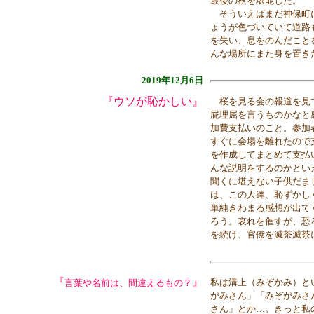
最後の秋を堪能した。
そういえばまだ神保町に
ょうが色づいていて道路
を失い、息をのんだこと
んな場所にまた身を置き
2019年12月6日
『ウソが恥かしい』
桜を見る会の報道を見て
屁理屈を言うものかなと
加費支払いのこと。参加
すぐに会場を離れたので
を作成してまとめて支払
んな説明をするのかとい
聞くに堪えない子供だま
は、この人達、恥ずかし
単純きわまる感想が出て
ろう。哀れを催すが、恐
を続け、官僚を滅茶滅茶
『
』
私は溝上（みぞかみ）と
言葉や名前は、間違えるもの？
がみさん」「みぞがみさ
さん」とか…。きっと私