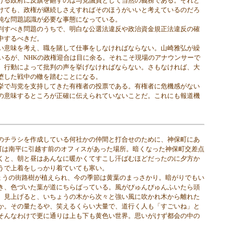
ける政府に反旗を翻すのは与党議員として当然の義務である。それと
けても、政権が継続しさえすればそのほうがいいと考えているのだろ
純な問題認識が必要な事態になっている。
すべき問題のうちで、明白な公選法違反や政治資金規正法違反の確
中するべきだ。
意味を考え、職を賭して仕事をしなければならない。山崎雅弘が繰
いるが、NHKの政権迎合は目に余る。それこそ現場のアナウンサーで
、行動によって批判の声を挙げなければならない。さもなければ、大
堕した戦中の轍を踏むことになる。
挙で与党を支持してきた有権者の投票である。有権者に危機感がない
の意味するところが正確に伝えられていないことだ。これにも報道機
チラシを作成している何社かの仲間と打合せのために、神保町にあ
町は南平に引越す前のオフィスがあった場所。暗くなった神保町交差点
くと、朝と昼はあんなに暖かくてすこし汗ばむほどだったのに夕方か
うで上着をしっかり着ていても寒い。
うの街路樹が植えられ、今の季節は黄葉のまっさかり。暗がりでもい
き、色づいた葉が道にちらばっている。風がびゅんびゅんふいたら頭
。見上げると、いちょうの木から次々と強い風に吹かれ木から離れた
か。その量たるや、笑えるくらい大量で、道行く人も「すごいね」と
そんなわけで更に通りは上も下も黄色い世界。思いがけず都会の中の