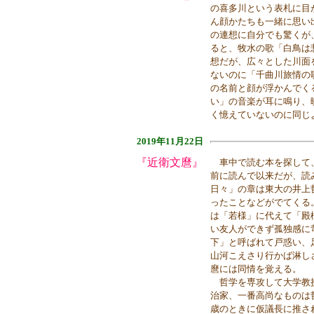
の喜多川という表札に目
ん顔かたちも一緒に思い
の連想に自分でも驚くが
ると、牧水の歌「白鳥は
想だが、広々とした川面
ないのに「千曲川旅情の
の名前と顔が浮かんでく
い」の音楽が耳に鳴り、
く憶えていないのに同じ
2019年11月22日
『近衛文麿』
車中で読む本を探して、
前に読んで以来だが、読
日々」の章は東大の井上
ったことなどがでてくる
は「若様」に代えて「殿
い友人ができず孤独感に
下」と呼ばれて戸惑い、
山河こえさり行かば淋し
麿には同情を覚える。
哲学を専攻して大学教授
治家、一番高尚なものは
歳のときに仮議長に推さ