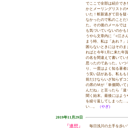
でここで全部は紹介でき
かとメーリングリストの
いた！斬新過ぎて目を疑
なかったので私のことだ
た。その後のメールでは
も気づいていないのかも
うやら文章内に「○江さ
まう時、私は「あれ？」
困らないときにはそのま
ればと今年1月に来た年
の名を間違えて書いてい
思ったのであった。いつ
り、一度はよく知る著者
う笑い話がある。私もも
前だけならいざ知らずコ
の席のＭが「単価聞いて
んだね」と言ったら「違
聞く始末。最後にはよう
を繰り返してしまった…
い…。
（やぎ)
2019年11月29日
『連想』
毎日浅川の土手を歩いて