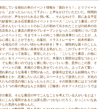
信している他社の本のイベント情報を「面白そう！」とリツイート
から「よかったらいらして下さい」と声をかけていただいた。時間的
たのだが、声をかけられると弱い私…。そんなわけで、前にある予定
の妙蓮寺にある石堂書店のイベントスペース「こいしどう書店」のプ
二歩さんというユニットのお二人の初めて出されたことばの絵本の出
店店長さんと書店の歴史やプレオープンとなったこの場所について語
いしいイベントだ。今までネットの向こう側の出来事だったことが、人
ルに感じることができた。出版社、イラストレーター、絵本作家の
いる地元の方（小さい頃から本が好き）等々。個性的な面々のこじん
会で、その先に明るい未来が見える気がした。このプレオープンした
ィングによって改装し、実現したという。「こいしどう書店」の他に
った）をリノベーションしたそうだ。本屋の１階部分は昔なつかしい
。でも奥に長いのではなく横に長いといういい形。意外にこの形、そ
。イベントの後、本屋の２階も見せていただいた。上ってみて驚い
隠れ家のような落着く空間があった。妙蓮寺は文化人も結構住んでい
物書きとか、読書したい人に貸しスペースとして提供したり、文化の
人たちの交流の場にもなったらとのこと。その部屋の奥には２つの扉
もう１つの扉の奥はなんと出版社（三輪舎）のオフィスだというでは
の書店。そんな書店の中でこんなことを考えている人がいるとは！
上にこんな場所があるとは誰も思いつかないだろう。かっこいいなあ
クした気持ちが膨らんだ。