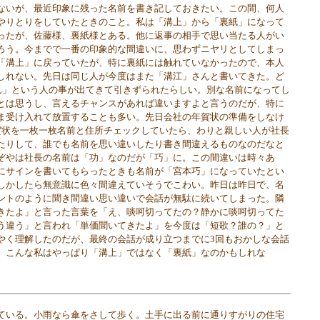
ないが、最近印象に残った名前を書き記しておきたい。この間、何人
やりとりをしていたときのこと。私は「溝上」から「裏紙」になって
ったが、佐藤様、裏紙様とある。他に返事の相手で思い当たる人がい
ろう。今までで一番の印象的な間違いに、思わずニヤリとしてしまっ
「溝上」に戻っていたが、特に裏紙には触れていなかったので、本人
しれない。先日は同じ人が今度はまた「溝江」さんと書いてきた。ど
ん」という人の事が出てきて引きずられたらしい。別な名前になってし
とは思うし、言えるチャンスがあれば違いますよと言うのだが、特に
ま受け入れて放置することも多い。先日会社の年賀状の準備をしなけ
賀状を一枚一枚名前と住所チェックしていたら、わりと親しい人が社長
たりして、誰でも名前を思い違いしたり書き間違えるものなのだなと
ぞやは社長の名前は「功」なのだが「巧」に。この間違いは時々あ
にサインを書いてもらったときも名前が「宮本巧」になっていたとい
しかしたら無意識に色々間違えていそうでこわい。昨日は昨日で、名
ントのように聞き間違い思い違いで会話が無駄に続いてしまった。隣
きたよ」と言った言葉を「え、啖呵切ってたの？静かに啖呵切ってた
う違う」と言われ「単価聞いてきたよ」を今度は「短歌？誰の？」と
やく理解したのだが、最終の会話が成り立つまでに3回もおかしな会話
。こんな私はやっぱり「溝上」ではなく「裏紙」なのかもしれな
いる。小雨なら傘をさして歩く。土手に出る前に通りすがりの住宅