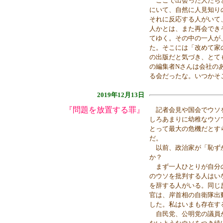
ここで出会った人たちと
にいて、自然に人見知り
それに反応する人がいて
人かとは、また再会でき
てゆく。その中の一人が
た。そこには「改めて家
の出版だと気づき、とて
の編集者Nさんは会社の
る会だったな。いつかそ
2019年12月13日
『問題を放置する罪』
記者会見や国会でウソを
しろあまりに幼稚なウソ
とって最大の危機だとす
だ。
以前、政治家が「恥ずか
か？
まず一人ひとりが自分の
のウソを批判する人はい
を辞する人がいる。同じ
官は、岸首相の自衛隊出
した。私はいまも存在す
自民党、公明党の議員か