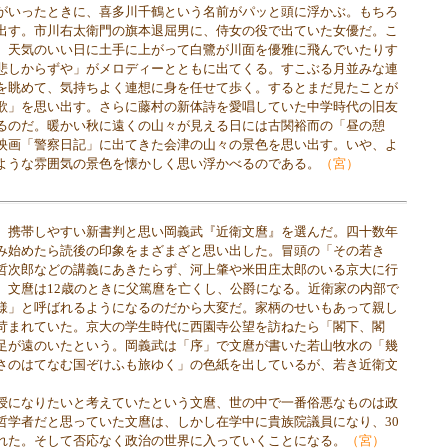
がいったときに、喜多川千鶴という名前がパッと頭に浮かぶ。もちろ
出す。市川右太衛門の旗本退屈男に、侍女の役で出ていた女優だ。こ
、天気のいい日に土手に上がって白鷺が川面を優雅に飛んでいたりす
悲しからずや」がメロディーとともに出てくる。すこぶる月並みな連
を眺めて、気持ちよく連想に身を任せて歩く。するとまだ見たことが
歌」を思い出す。さらに藤村の新体詩を愛唱していた中学時代の旧友
るのだ。暖かい秋に遠くの山々が見える日には古関裕而の「昼の憩
映画「警察日記」に出てきた会津の山々の景色を思い出す。いや、よ
ような雰囲気の景色を懐かしく思い浮かべるのである。
（宮）
携帯しやすい新書判と思い岡義武『近衛文麿』を選んだ。四十数年
み始めたら読後の印象をまざまざと思い出した。冒頭の「その若き
哲次郎などの講義にあきたらず、河上肇や米田庄太郎のいる京大に行
。文麿は12歳のときに父篤麿を亡くし、公爵になる。近衛家の内部で
様」と呼ばれるようになるのだから大変だ。家柄のせいもあって親し
苛まれていた。京大の学生時代に西園寺公望を訪ねたら「閣下、閣
足が遠のいたという。岡義武は「序」で文麿が書いた若山牧水の「幾
さのはてなむ国ぞけふも旅ゆく」の色紙を出しているが、若き近衛文
になりたいと考えていたという文麿、世の中で一番俗悪なものは政
哲学者だと思っていた文麿は、しかし在学中に貴族院議員になり、30
れた。そして否応なく政治の世界に入っていくことになる。
（宮）