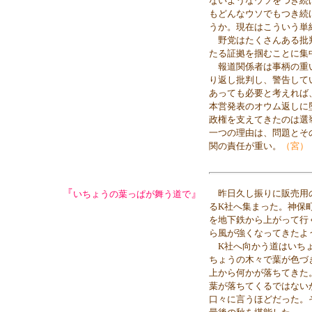
ないようなウソをつき続
もどんなウソでもつき続
うか。現在はこういう単
野党はたくさんある批判
たる証拠を掴むことに集
報道関係者は事柄の重い
り返し批判し、警告して
あっても必要と考えれば
本営発表のオウム返しに
政権を支えてきたのは選
一つの理由は、問題とそ
関の責任が重い。
（宮）
『
』
昨日久し振りに販売用の
いちょうの葉っぱが舞う道で
るK社へ集まった。神保
を地下鉄から上がって行
ら風が強くなってきたよ
K社へ向かう道はいちょ
ちょうの木々で葉が色づ
上から何かが落ちてきた
葉が落ちてくるではない
口々に言うほどだった。