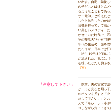
い出す。自宅に隣接し
の子どもとはほとんど
るようなこどもであっ
サー元帥」と答えたと
したと批判したのかは
音機を持っていて聴か
い美しいメロディーだ
かせていた時代で、私
寛の鞍馬天狗や右門捕
年代の生活の一面を思
だろうが、日本では江
Iが、10年ほど前に
が流された。私には《
を聴いたとたん胸ふさ
（宮）
『注意して下さい!』
以前、夫の実家で法
が、ふと見ると甥っ子
のボタンを押すと「止
意して下さい。」とお
えて「ちゅーぃ（小さ
コしながら走ってきて