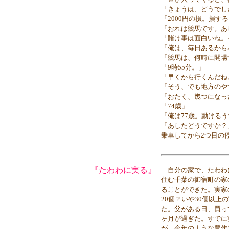
「きょうは、どうでし
「2000円の損。損
「おれは競馬です。あ
「賭け事は面白いね。
「俺は、毎日あるから
「競馬は、何時に開場
「9時55分。」
「早くから行くんだね
「そう、でも地方のや
「おたく、幾つになっ
「74歳」
「俺は77歳。動ける
「あしたどうですか？
乗車してから2つ目の
『たわわに実る』
自分の家で、たわわ
住む千葉の御宿町の家
ることができた。実家
20個？いや30個以
た。父がある日、買っ
ヶ月が過ぎた。すでに
が、今年のような豊作