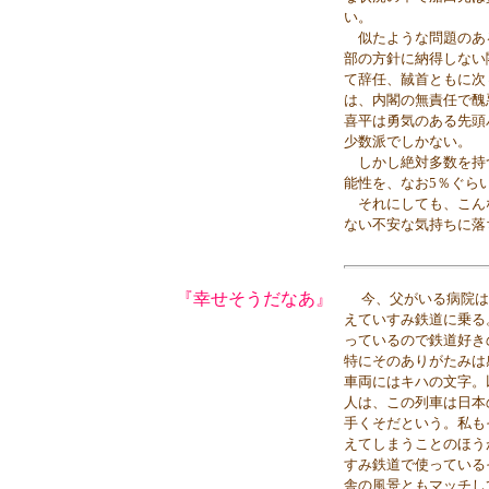
い。
似たような問題のあ
部の方針に納得しない
て辞任、馘首ともに次
は、内閣の無責任で醜
喜平は勇気のある先頭
少数派でしかない。
しかし絶対多数を持
能性を、なお5％ぐら
それにしても、こん
ない不安な気持ちに落
『幸せそうだなあ』
今、父がいる病院は
えていすみ鉄道に乗る
っているので鉄道好き
特にそのありがたみは
車両にはキハの文字。
人は、この列車は日本
手くそだという。私も
えてしまうことのほう
すみ鉄道で使っている
舎の風景ともマッチし