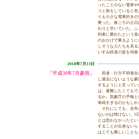
ったことのない電車や
コと旅をしていると色
りも小さな電車好きの
乗った。春ごろの土日
わりと空いていた。ふ
列車に乗れたという喜
のおかげで乗るように
しそうな人たちを見る
いすみ鉄道の姿を何枚
2018年7月13日
『平成30年7月豪雨』
死者・行方不明者合わ
し過去にないような豪
するようにと言ってい
は、避難したくてもで
るか。気象庁の予報と
単純すぎるのかもしれ
それにしても、去年
ないのは情けない。5
とは思わなかったとい
することが出来ないら
はとても難しいことら