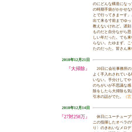
のにどんな構造になっ
の時期手袋がかかせな
とで行ってきまーす」
出て来る寸前までゆっ
教えないけれど。遅刻
ものだと自分ながら思
しい年だった。でも来
らない。たゆまず、こ
たのだった。皆さん来
2018年12月21日
『大掃除』
20日に会社事務所の
よく手入れされている
いない。手分けしてや
のちがいが不思議な感
除をしたら大掃除も気
引水の話がでた。
（宮
2018年12月14日
『27対258万』
休日にユーチューブ
ニの指揮したオペラの
り〉のきれいなメロデ