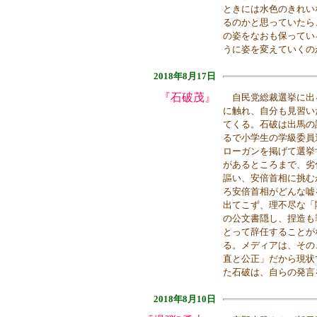
ときには水色のきれい
るのかと思っていたら
の姿をなおも保ってい
うに姿を変えていくの
2018年8月17日
『石破茂』
自民党総裁選挙に出
に触れ、自分も見習い
てくる。石破は出馬の
るで小学生の学級委員
ローガンを掲げて選挙
があるところまで、劣
謳い、安倍首相に挑む
ろ安倍首相がどんな嘘
出てこず、理不尽な「
の公文書隠し、捏造も
とって辞任することが
る。メディアは、その
直と公正」だから現状
た石破は、自らの発言
2018年8月10日