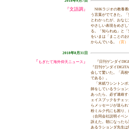
2018年9月7日
『文語調』
NHKラジオの教養番
う言葉がでてきた。「
とわかったが、おなじ
やさしい表現をめざし
る。「知られぬ」と「
をいまは「まことのお
からんでいる。
（宮）
2018年8月31日
『
』
『日刊ゲンダイDI
もぎたて海外仰天ニュース
『日刊ゲンダイDIGI
会して驚いた。「高校
である）。
「米紙ワシントンポス
師をしているラション
あったら、必ず連絡す
ェイスブックをチェッ
らメッセージが送られ
粉ミルク代にも困り、
（合同会社説明イベン
訴えた。朝になったら
あるラションダ先生は