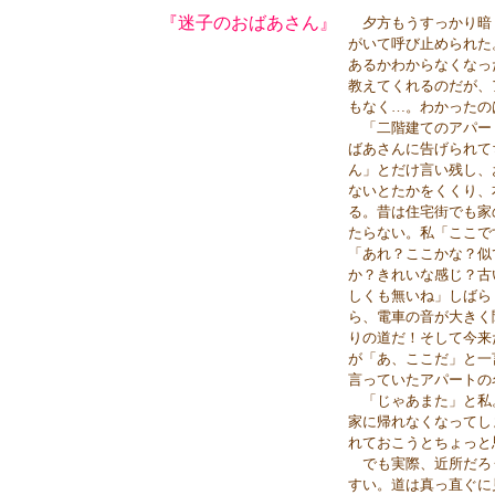
『迷子のおばあさん』
夕方もうすっかり暗
がいて呼び止められた
あるかわからなくなっ
教えてくれるのだが、
もなく…。わかったの
「二階建てのアパー
ばあさんに告げられて
ん」とだけ言い残し、
ないとたかをくくり、
る。昔は住宅街でも家
たらない。私「ここで
「あれ？ここかな？似
か？きれいな感じ？古
しくも無いね」しばら
ら、電車の音が大きく
りの道だ！そして今来
が「あ、ここだ」と一
言っていたアパートの
「じゃあまた」と私
家に帰れなくなってし
れておこうとちょっと
でも実際、近所だろ
すい。道は真っ直ぐに