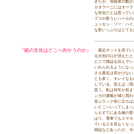
きたが、視聴者の数が2
カタラーニにはオペラ
な存在だとは思ってい
プコが歌うレハールの
ュッセン・ゾー・ハイ
な歌いっぷりはとても
『紙の文化はどこへ向かうのか』
最近ネットを見てい
る分別の口が消えたと
ビニで雑誌を読んでい
いれられるようになっ
さえ最近は見かけない
とも多く、キレイなも
している。思えば（買
思う。私は何年か前ま
ンガの連載が減り買わ
並ぶラック前に立ちは
いどこへいってしまっ
らもすでにある種の変
はり、電車でもスマホ
でいる人を見なくなっ
雑誌などあったが、今