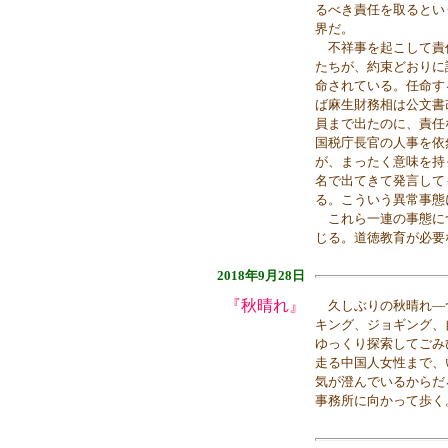
るべき責任を取るとい
界だ。
不祥事を起こして責
たちが、約束どおりに
命されている。任命す
ば麻生財務相は公文書
員まで出たのに、責任
国税庁長官の人事を依
が、まったく意味を持
名で出てきて発言して
る。こういう異常事態
これら一連の事態に
じる。道徳教育が必要
2018年9月28日
『秋晴れ』
久しぶりの秋晴れ―
キング、ジョギング、
ゆっくり探索してごみ
走る中国人女性まで、
気が澄んでいるからだ
事務所に向かって歩く