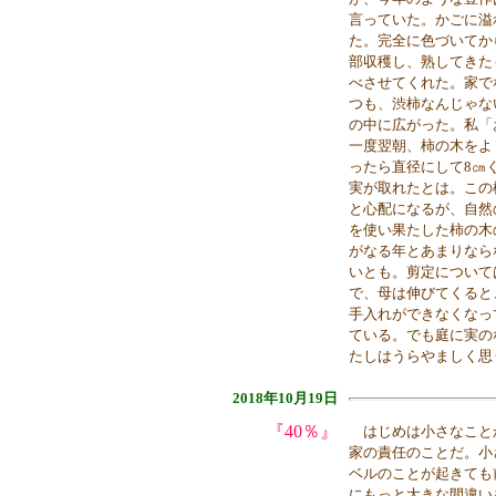
言っていた。かごに溢
た。完全に色づいてか
部収穫し、熟してきた
べさせてくれた。家で
つも、渋柿なんじゃな
の中に広がった。私「
一度翌朝、柿の木をよ
ったら直径にして8㎝
実が取れたとは。この
と心配になるが、自然
を使い果たした柿の木
がなる年とあまりなら
いとも。剪定について
で、母は伸びてくると
手入れができなくなっ
ている。でも庭に実の
たしはうらやましく思
2018年10月19日
『40％』
はじめは小さなこと
家の責任のことだ。小
ベルのことが起きても
にもっと大きな間違い