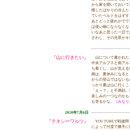
から家を聞いておいて
穫したばかりの冷えた
ていたベルトをはずす
あとどっと疲れがでて
は使い物にならなくな
いなあと思った一日で
ざわし、その光景がキ
『山に行きたい』
山について書かれた
中央アルプスと南アル
ち着くし、山が見える
娘は、夏休みになると
からの登山ではないも
っかり夏は山に行くこ
「え～？」と不満顔。
楽しみの一つなのかも
も登るかな。
（みなり
2018年7月6日
『テネシーワルツ』
YOU TUBEで戦
によって忖度で勝手に