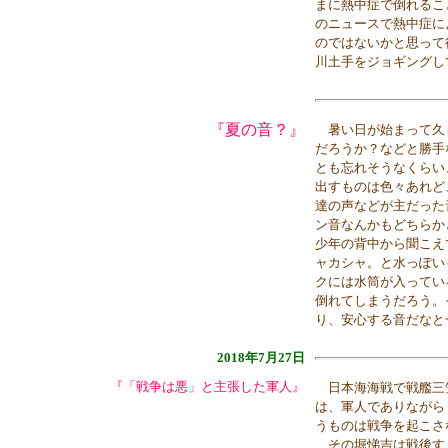
まに熱中症で倒れるこ
のニュースで熱中症に
のではないかと思って
川土手をジョギングし
『夏の音？』
暑い日が始まって久
だろうか？などと勝手
とも忘れそうなくらい
出すものは色々あれど
達の声などが主だった
ン音なんかもどちらか
少年の背中から聞こえ
ャカシャ。と水っぽい
クには水筒が入ってい
倒れてしまうだろう。
り、安心する音だなと
2018年7月27日
『「戦争は悪」と主張した軍人』
日本海海戦で戦艦三
は、軍人でありながら
うものは戦争を起こさ
その堀悌吉は戦後す