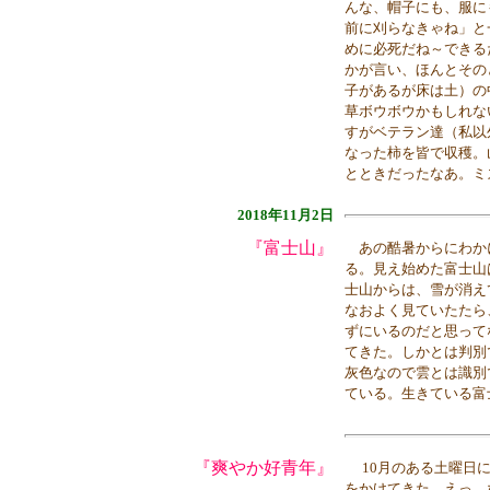
んな、帽子にも、服に
前に刈らなきゃね」と
めに必死だね～できる
かが言い、ほんとその
子があるが床は土）の
草ボウボウかもしれな
すがベテラン達（私以
なった柿を皆で収穫。
とときだったなあ。ミ
2018年11月2日
『富士山』
あの酷暑からにわか
る。見え始めた富士山
士山からは、雪が消え
なおよく見ていたたら
ずにいるのだと思って
てきた。しかとは判別
灰色なので雲とは識別
ている。生きている富
『爽やか好青年』
10月のある土曜日
をかけてきた。えっ、