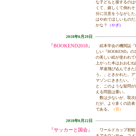
な子どもと接するのは
くて、嬉しくて倒れそ
分に注意をうながした
はやめてほしいものだ
かな？
（やぎ)
2018年6月29日
『BOOKEND2018』
絵本学会の機関誌『BO
しい『BOOKEND
の美しい絵が使われて
上がった本はおおむね
早速飛び込んできた注
う。」ときかれた。ア
マゾンにききたい。「
と、このような疑問が
える問題は重い。
数は少ないが、取次
だが、より多くの読者
である。
（宮）
2018年6月22日
『サッカーと国会』
ワールドカップ初戦
るアナウンサー、コメ