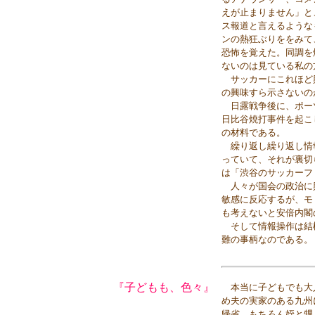
えが止まりません」と
ス報道と言えるような
ンの熱狂ぶりををみて
恐怖を覚えた。同調を
ないのは見ている私の
サッカーにこれほど興
の興味すら示さないの
日露戦争後に、ポー
日比谷焼打事件を起こ
の材料である。
繰り返し繰り返し情
っていて、それが裏切
は「渋谷のサッカーフ
人々が国会の政治に
敏感に反応するが、モ
も考えないと安倍内閣
そして情報操作は結
難の事柄なのである。
『子どもも、色々』
本当に子どもでも大人
め夫の実家のある九州
帰省。もちろん姪と甥