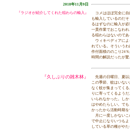
2018年11月9日
『ラジオが紹介してくれた稲わらの輸入』
コメはほぼ完全に自給
も輸入しているのだそ
るはずなのに輸入が必
一貫作業でおこなわれ
る稲わらはないのであ
ウィキペディアによる
れている。そういうわ
作付面積ののこり24
時間の解説だったが驚
『久しぶりの雑木林』
先週の日曜日、夏以
この季節、蚊はいない
なく蚊が集まってくる
りに寄ってくるようだ
いられなかった。しか
はやめたらしい。でも
かったから活動時期を
月に一度しかないこの
で中止になりいつもよ
している草の種がやた