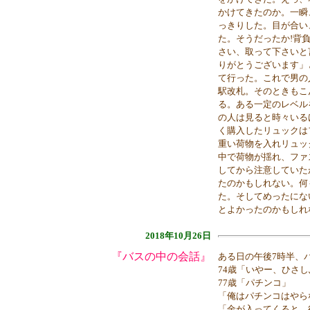
かけてきたのか。一瞬
っきりした。目が合い
た。そうだったか!背
さい、取って下さいと
りがとうございます」
て行った。これで男の
駅改札。そのときもこ
る。ある一定のレベル
の人は見ると時々いる
く購入したリュックは
重い荷物を入れリュッ
中で荷物が揺れ、ファ
してから注意していた
たのかもしれない。何
た。そしてめったにな
とよかったのかもしれ
2018年10月26日
『バスの中の会話』
ある日の午後7時半、
74歳「いやー、ひさ
77歳「パチンコ」
「俺はパチンコはやら
「金が入ってくると、