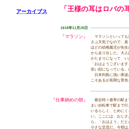
「王様の耳はロバの耳」(
アーカイブス
2018年12月28日
『マラソン』
マラソンといっても
さぶ天気でなので、真
ほどの幼稚園児が先生
から走り出した。大人
かたまりになって、い
「おはようございます
笑い顔になっている。
日本列島に強い寒波
こそあるが長閑な景色
『仕事納めの朝』
最近時々最寄の駅ま
まい自転車で駅まで行
いるらしく、とめにく
い。ここには、おじさ
ら、「おはよう」だと
小さな交流だ。今朝は