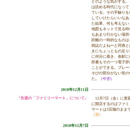
とのような気がする。
は読める時代になって
ている。その手触りを
していけたらいいなあ
た結果、何も考えない
地図もネットで見る時
もあまり行かない場所
距離の一時的なものは
雑誌だよねーと同僚と
きにちょっともの足り
に何分に着き、各駅に
辞書もその一つ電子辞
ことができる。ブレー
そびの部分がない世の
た。
（やぎ)
2018年12月11日
『先週の「ファミリーマート」について』
12月7日（金）に更
に開店するのはファミ
マートは3店舗のまま
（宮）
2018年12月7日