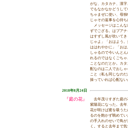
がな、カタカナ、漢字
でもなかなかどうして
ちゃまぜに使い、母独
じゃその返事を心待ち
メッセージはこんな
ずでござる。はブアナ
はすずし風が吹いてき
じゃよ」「おはよう。
ははれやかに」「おは
しゃるので今いんとん
れるのではなくごちゃ
ことなのだとか。カタ
配なのは二人でおしゃ
こと（私も同じなのだ
操っていれば心配ない
2018年8月24日
『庭の花』
去年茂りすぎた庭の
紫陽花になった。去年
花が咲けば蜜を吸うた
るのを飽かず眺めてい
の手入れのせいで鳥が
く。すると去年まで気