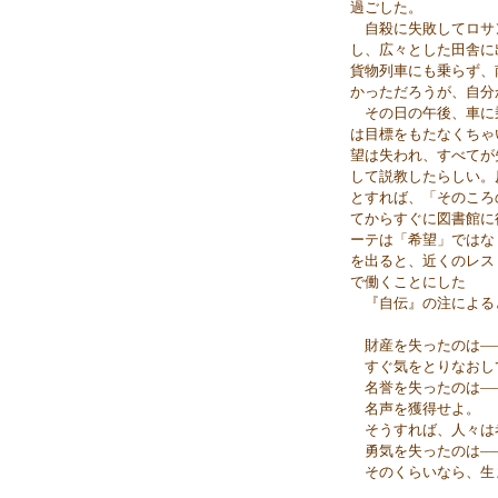
過ごした。
自殺に失敗してロサ
し、広々とした田舎に
貨物列車にも乗らず、
かっただろうが、自分
その日の午後、車に
は目標をもたなくちゃ
望は失われ、すべてが
して説教したらしい。
とすれば、「そのころ
てからすぐに図書館に
ーテは「希望」ではな
を出ると、近くのレス
で働くことにした
『自伝』の注による
財産を失ったのは―
すぐ気をとりなおし
名誉を失ったのは―
名声を獲得せよ。
そうすれば、人々は
勇気を失ったのは―
そのくらいなら、生