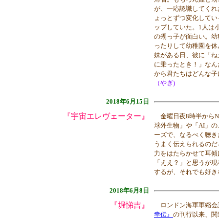
が、一応認識してくれ
ょっとずつ変化してい
ップしていた。1人は
の甥っ子が面白い。幼
ったりして幼稚園を休
妹がある日、彼に「ね
に乗ったとき！」なん
から君たちはどんな子
（やぎ)
2018年6月15日
『宇宙エレヴェーター』
金曜日夜8時半からN
球外生物」や「AI」
ーズで、なるべく聴き
うまく伝えられるのだ
力をはたらかせて耳傾
「ええ？」と思うが現
するが、それでも好き
2018年6月8日
『堀悌吉』
ロンドン海軍軍縮会
幸伝』
の刊行以来、関