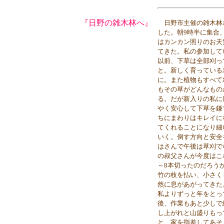
『日野の雑木林へ』
日野市主催の雑木林ボ
した。朝9時半に集合
はカンカン照りのお天
てきた。私の参加して
以前、下草は全部刈っ
と。新しく育っている
に。また植物もすべて
もその草がどんなもの
る。だが新入りの私に
やく安心して下草を鎌
ちにまわりはキレイに
てくれることになり細
いく。倒す方向と安全
はさんで午後は草刈で
の叔父さんが今度はこ
～8本切ったのだろう
竹の枝を払い、小さく
然に息があがってきた
私よりずっと年をとっ
後、作業もあと少しで
し上がれと山盛りもっ
と、家を指差してあそ