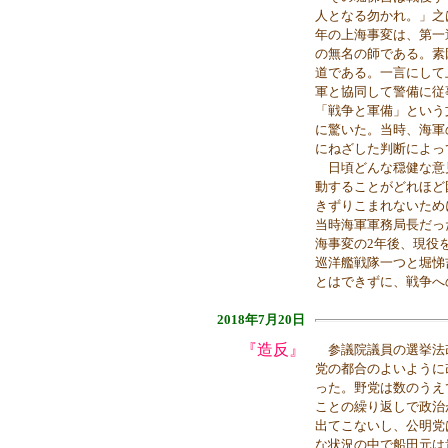
人となる勿かれ。」之
年の上海事変は、第一
の無名の師である。素
道である。一言にして
軍と協同して警備に従
「戦争と軍備」という
に驚いた。当時、海軍
にねざした判断によっ
日頃どんな穏健な意
動することがどれほど
きずりこまれないため
当時海軍軍務局長だっ
海事変の2年後、現役
巡洋艦戦隊一つと堀悌
とはできずに、戦争へ
2018年7月20日
『造反』
参議院議員の選挙法
党の都合のよいように
った。野党は数のうえ
ことの繰り返しで政治
出てこないし、公明党
な状況の中で船田元は