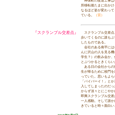
神保町の改造工事は
所移転後たまに出かけ
なるほど姿が変わって
ている。
（宮）
『スクランブル交差点』
スクランブル交差点と
歩いてくるのに誰もぶ
したものである。
会社のある南平には
んに沢山の人を見る機
学生？）の飲み会か、
とぶつかるときくらい
ある日の会社からの
生が帰るために校門を
っていた。思いもよら
「バイバーイ！」とか
入してしまったのだっ
からず淡々とにこやか
即興スクランブル交差
一人感動。そして誰か
きていると時々面白い