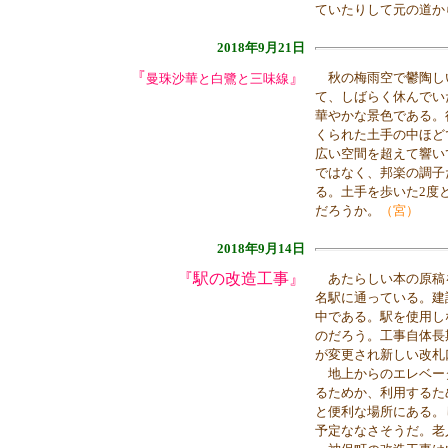
ていたりして元の道か
2018年9月21日
『
』
秋の梅雨空で鬱陶しい
曼珠沙華と白鷺と三味線
て、しばらく休んでい
華やかな景色である。
くられた土手の中ほど
広い空間を超えて響い
ではなく、邦楽の調子
る。土手を歩いた2度
だろうか。
（宮）
2018年9月14日
『駅の改造工事』
あたらしい本の原稿
名駅に通っている。建
中である。駅を使用し
のだろう。工事自体長
が変更され新しい改札
地上からのエレベー
るためか、利用するた
と便利な場所にある。
予定ななさそうだ。老