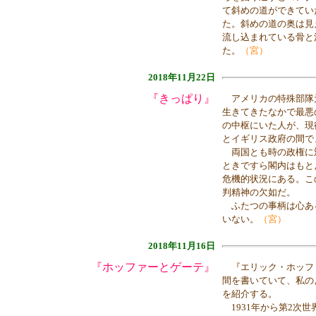
て斜めの道ができてい
た。斜めの道の奥は見
流し込まれている骨と
た。
（宮）
2018年11月22日
『きっぱり』
アメリカの特殊部隊
生きてきたなかで最悪
の中枢にいた人が、現
とイギリス政府の間で
両国とも時の政権に
ときですら閣内はもと
危機的状況にある。こ
判精神の欠如だ。
ふたつの事柄は心あ
いない。
（宮）
2018年11月16日
『ホッファーとゲーテ』
『エリック・ホッファ
間を書いていて、私の
を紹介する。
1931年から第2次