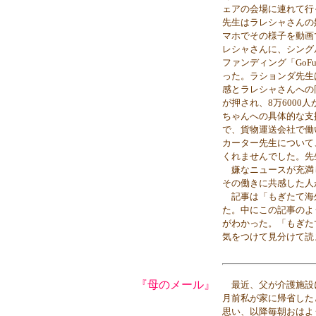
ェアの会場に連れて行
先生はラレシャさんの
マホでその様子を動画
レシャさんに、シング
ファンディング「GoF
った。ラションダ先生
感とラレシャさんへの
が押され、8万600
ちゃんへの具体的な支
で、貨物運送会社で働
カーター先生について
くれませんでした。先
嫌なニュースが充満
その働きに共感した人
記事は「もぎたて海
た。中にこの記事のよ
がわかった。「もぎた
気をつけて見分けて読
『母のメール』
最近、父が介護施設
月前私が家に帰省した
思い、以降毎朝おはよ