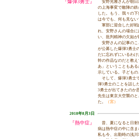
『爆弾3勇士』
安野光雅さんが朝日新
の上海事変で敵陣の鉄
した。もう、我々の下
は今でも、何も見ない
軍部に迎合した好戦
れ、安野さんの場合に
い、批判精神の欠如が
安野さんの記事のこと
が公募した爆弾3勇士
だに忘れずにいるわけ
幹の作品なのだと教え
あ」ということもある
示している。子どもの
そして、爆弾3勇士で
弾3勇士のことを話し
3勇士が出てきたのか
先生は東京大空襲のと
た。
（宮）
2018年8月3日
『熱中症』
昔、夏になると日射
病は熱中症の中に含ま
私も今、出勤時の浅川