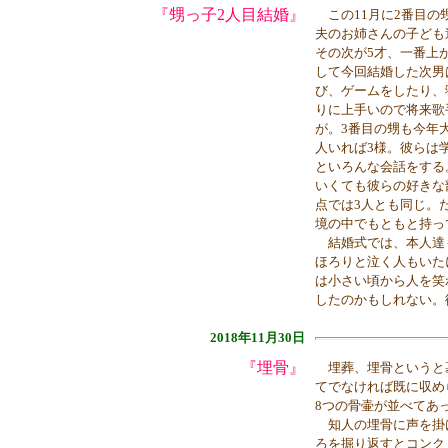
『甥っ子2人目結婚』
この11月に2番目の
夫のお姉さんの子ども
その次が5才、一番上
して今回結婚した次男
び、ゲームをしたり、
りに上手いので将来歌
が。3番目の甥も今年
人いれば3様。彼らは
といろんな会話をする
いくても彼らの好きな
点では3人とも同じ。
境の中でもともと持っ
結婚式では、本人達
ほろりと泣く人もいた
は小さい頃から人を笑
したのかもしれない。
2018年11月30日
『埋骨』
埋葬、埋骨というと
てでなければ既に収め
8つの骨壷が並べてあ
知人の埋骨に声を掛
ろを掘り返すとコンク