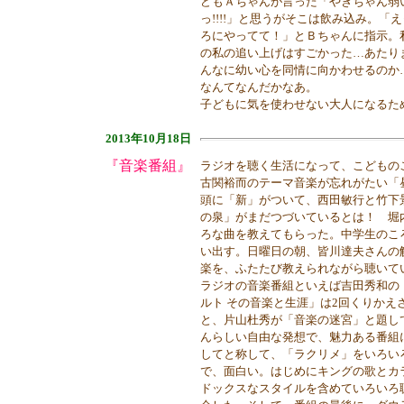
どもＡちゃんが言った「やぎちゃん弱
っ!!!!」と思うがそこは飲み込み。
ろにやってて！」とＢちゃんに指示。
の私の追い上げはすごかった…あたり
んなに幼い心を同情に向かわせるのか
なんてなんだかなあ。
子どもに気を使わせない大人になるた
2013年10月18日
『音楽番組』
ラジオを聴く生活になって、こどもの
古関裕而のテーマ音楽が忘れがたい「
頭に「新」がついて、西田敏行と竹下
の泉」がまだつづいているとは！ 堀
ろな曲を教えてもらった。中学生のこ
い出す。日曜日の朝、皆川達夫さんの
楽を、ふたたび教えられながら聴いて
ラジオの音楽番組といえば吉田秀和の
ルト その音楽と生涯」は2回くりか
と、片山杜秀が「音楽の迷宮」と題し
んらしい自由な発想で、魅力ある番組
してと称して、「ラクリメ」をいろい
で、面白い。はじめにキングの歌とカ
ドックスなスタイルを含めていろいろ