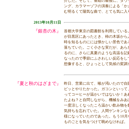
介した。そして、番組の最後に、ダウ
ング、カラマーゾフの演奏による「かえ
む明るくて陽気な曲で、とても気に入
2013年10月11日
『銀杏の木』
首都大学東京の図書館を利用している
が目黒区にあったとき、柿の木坂から
時を知るものにには懐かしい景色であ
落ちていた。ごく小さな実だが、あら
るのに、さらに真夏のような高温を記
なったので季節にふさわしい反応をし
想像すると、ひょっとして気候の変調
『夏と秋のはざまで』
昨日、営業に出て、喉が渇いたので自
ビッとやりたかった。ガコンといって
ってコーヒーが温かいではないか！あ
たよね？と自問しながら、機械をみあ
一度涼しくなったころ温かい飲み物を
気持ちを忘れていた。人間ゲンキンな
様になっていたのであった。もう10
ものごとを気をつけて眺めなければ。