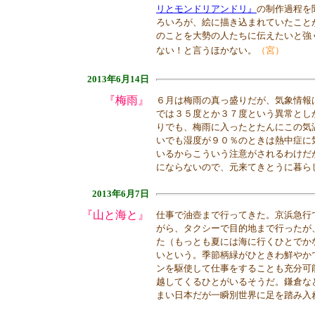
リとモンドリアンドリ』
の制作過程を
ろいろが、絵に描き込まれていたこと
のことを大勢の人たちに伝えたいと強
ない！と言うほかない。
（宮）
2013年6月14日
『梅雨』
６月は梅雨の真っ盛りだが、気象情報
では３５度とか３７度という異常とし
りでも、梅雨に入ったとたんにこの気
いでも湿度が９０％のときは熱中症に
いるからこういう注意がされるわけだ
にならないので、元来てきとうに暮ら
2013年6月7日
『山と海と』
仕事で油壺まで行ってきた。京浜急行
がら、タクシーで目的地まで行ったが
た（もっとも夏には海に行くひとでか
いという。季節柄緑がひときわ鮮やか
ンを駆使して仕事をすることも充分可
越してくるひとがいるそうだ。鎌倉な
まい日本だが一瞬別世界に足を踏み入