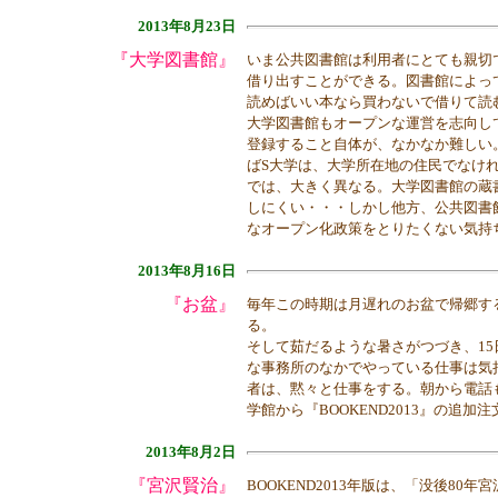
2013年8月23日
『大学図書館』
いま公共図書館は利用者にとても親切
借り出すことができる。図書館によっ
読めばいい本なら買わないで借りて読
大学図書館もオープンな運営を志向し
登録すること自体が、なかなか難しい
ばS大学は、大学所在地の住民でなけ
では、大きく異なる。大学図書館の蔵
しにくい・・・しかし他方、公共図書
なオープン化政策をとりたくない気持
2013年8月16日
『お盆』
毎年この時期は月遅れのお盆で帰郷す
る。
そして茹だるような暑さがつづき、1
な事務所のなかでやっている仕事は気
者は、黙々と仕事をする。朝から電話
学館から『BOOKEND2013』の追
2013年8月2日
『宮沢賢治』
BOOKEND2013年版は、「没後8