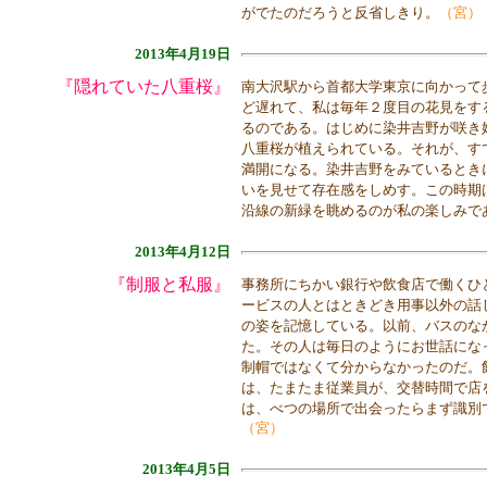
がでたのだろうと反省しきり。
（宮）
2013年4月19日
『隠れていた八重桜』
南大沢駅から首都大学東京に向かって
ど遅れて、私は毎年２度目の花見をす
るのである。はじめに染井吉野が咲き
八重桜が植えられている。それが、す
満開になる。染井吉野をみているとき
いを見せて存在感をしめす。この時期
沿線の新緑を眺めるのが私の楽しみで
2013年4月12日
『制服と私服』
事務所にちかい銀行や飲食店で働くひ
ービスの人とはときどき用事以外の話
の姿を記憶している。以前、バスのな
た。その人は毎日のようにお世話にな
制帽ではなくて分からなかったのだ。
は、たまたま従業員が、交替時間で店
は、べつの場所で出会ったらまず識別
（宮）
2013年4月5日