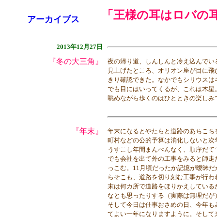
「王様の耳はロバの耳」(
アーカイブス
2013年12月27日
『冬の大三角』
夜の帰り道、しんしんと冷え込んでい
見上げたところ、オリオン座が目に飛
きり確認できた。なかでもシリウスは
でも目にはいってくるが、これは木星
眺めながら歩くのはひとときの楽しみ
『年末』
年末になるとやたらと道路のあちこち
町村などの公的予算は消化しないと次
うすこし年間まんべんなく、順序だて
でも会社を出て外の工事をみると師走
っこむ。11月頃だったか記憶が曖昧
らそこも、道路を切り刻む工事が行わ
末は何カ所で道路をほりかえしているか
なとも思ったりする（実際は無理だが
そして今日は仕事おさめの日、今年も
てよい一年になりますように。そして