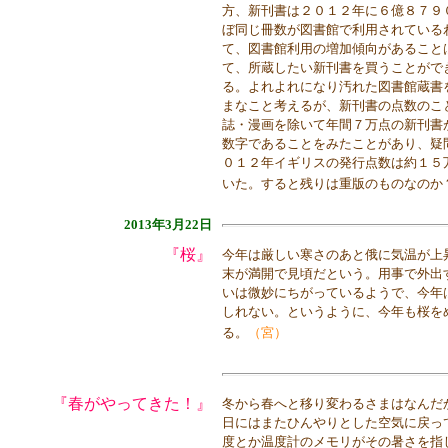
方、新刊書は２０１２年に６億８７９
ぼ同じ冊数が図書館で利用されている
て、図書館利用の増加傾向があること
て、所蔵したい新刊書を買うことがで
る。よれよれになり汚れた図書館蔵書
まなこと考えるが、新刊書の点数のこ
誌・漫画を除いて年間７万点の新刊書
数字であることをみたことがあり、疑
０１２年イギリスの発行点数は約１５
いた。すると残りは重版のものなのか
2013年3月22日
『桜』
今年は厳しい寒さのあと俄に気温が上
末が満開で見頃だという。用事で外出
いは微妙にちがっているようで、今年
しれない。というように、今年も桜を
る。
（宮）
『春がやってきた！』
冬から春へと移り変わるさまはなんだ
日にはまたひんやりとした空気に戻って
度とか温度計のメモリがその暑さを指