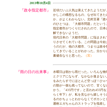
2013年10月4日
『政令指定都市』
近頃だいぶ人気は衰えてきたようだが
かしこの構想なるもの、なぜ出てきた
か、がよくわからない。北村亘著『政
のひとつは、「大都市問題」だという
指定都市がつくりだされたので、日本
解できないようだ。
現代日本の「大都市問題」に悩まされ
りさせてくれている。この問題は今始
うのだが、他の大都市、つまりは政令
してきていることがわかった。分かり
書健在なりと思った。
（宮）
『雨の日の出来事』
水曜日は朝から雨だった。いろんな物
とクリアにならず、なかなか進まない。
をみたらすでにほとんど空っぽ！ひゃ
の類が一個も残ってないので、甘くな
かう。「435円です」と言われ455
らく年下）が、私を見ながら嬉しそう
るのかちょっとわからなくてポカンと
通称エガちゃんのストラップを指差し