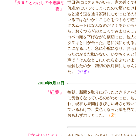
『
世田谷にはタヌキがいる。家の近くで
タヌキとわたしの不思議な
何処かにいってしまったので驚いたけ
』
夜
もと違う道を通り家路にむかったその
いるではないか！こちらをつぶらな瞳
クスムードはなんなのだ？！あたかも
ら、おくつろぎのところすみません…
コペコ頭を下げながら横切った。他人
タヌキと目が合った。急に我にかえる
こになる…と、急に心配になり、おも
ったのかまだ動かない。いやちゃんと
声で「そんなとこにいたらあぶないよ
理解したのか、踏切の反対側にちゃん
た。
（やぎ）
2013年9月13日
『紅葉』
毎朝、新聞を取りに行ったときドアを
に黄色くなっているのがわかった。ち
れ、現在も昼間はきびしい暑さが続い
ているわけで、黄色くなった葉を見て
おもわずホッとした。
（宮）
『文蔵おじさん』
少し前のことになるが、夫の父方のお