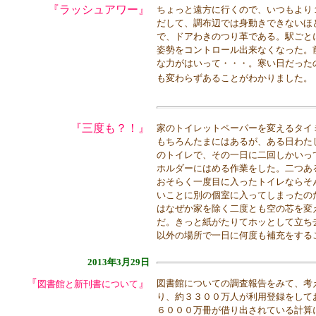
『ラッシュアワー』
ちょっと遠方に行くので、いつもより
だして、調布辺では身動きできないほ
で、ドアわきのつり革である。駅ごと
姿勢をコントロール出来なくなった。
な力がはいって・・・。寒い日だった
も変わらずあることがわかりました。
『三度も？！』
家のトイレットペーパーを変えるタイ
もちろんたまにはあるが、ある日わた
のトイレで、その一日に二回しかいっ
ホルダーにはめる作業をした。二つあ
おそらく一度目に入ったトイレならそ
いことに別の個室に入ってしまったの
はなぜか家を除く二度とも空の芯を変
だ。きっと紙がたりてホッとして立ち
以外の場所で一日に何度も補充をする
2013年3月29日
『
』
図書館についての調査報告をみて、考
図書館と新刊書について
り、約３３００万人が利用登録をして
６０００万冊が借り出されている計算