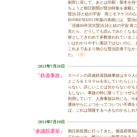
刷所に戻して、あとは印刷・製本を待
ちょうど朝日新聞が賢治特集を連載して
賢治 詩と絵の宇宙 雨ニモマケズの
BOOKEND2013年版の表紙には、
「没後80年宮沢賢治 詩と絵の宇宙 雨
見たら、どうしても読んでみたくなる
材としてきわめて多数使われているこ
いはわかりやすい童話ではないのに、
これまであまり熱心な賢治読者でなか
た。
（宮）
2013年7月26日
『鉄道事故』
スペインの高速鉄道脱線事故は８０人
ところを１９０㎞を出していたらしい
らない。詳しいことは分からないがも
もしない。事故の時に限ってとつぜん
利用していて、人身事故以外にも、や
運休やらにぶつかってついつい不満を
ば、これは我慢するべきなのかもしれ
2013年7月19日
『参議院選挙』
期日前投票に行ってきた。都道府県別
てなかった。解りにくい制度であるこ