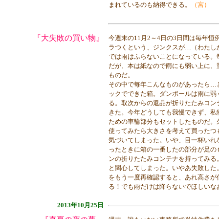
まれているのも納得できる。
（宮）
『大失敗の買い物』
今週末の11月2～4日の3日間は毎年
ラつくという、ジンクスが…（わたし
では雨はふらないことになっている。
だが、本は紙なので雨にも弱い上に、
ものだ。
その中で毎年こんなものがあったら…
ックでできた箱。ダンボールは雨に弱
る。取次からの返品が折りたたみコン
きた。今年どうしても我慢できず、私
ための車輪部分もセットしたものだ。
使ってみたら大きさを考えて買ったつ
気づいてしまった。いや、目一杯いれ
ったときに箱の一番したの部分が足の
ンの折りたたみコンテナを持ってみる
と関心してしまった。いやあ失敗した
をもう一度再確認すると、あれ高さが
る！でも雨だけは降らないでほしいな
2013年10月25日