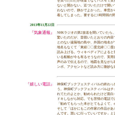
を買ったのだが現金でなくパスモで支
ないと開かない。近づいただけで開い
わないので、静かでよかった。車窓か
着してしまった。要するに1時間弱の
2013年11月22日
『気象通報』
NHKラジオの第2放送を聞いていた
驚いたのだが、昔聴いたとおりの内容
とのない遠隔地の島や、外国の地名が
地名もなくて「東経〇〇度北緯〇〇度
読み上げる。ウィキペディアによると
いる船舶が今も有るそうなので、実用
声のみで伝えるので、地図を見ながら
ンポ、アクセントなど読み方に微妙な
『嬉しい電話』
神保町ブックフェスティバルの終わっ
う。神保町ブックフェスティバルはチ
れてたのよとか、勧められたけど面白
ドキしながら対応。でも苦情の電話で
「勧めてもらった本がとてもよくて、
そして「ほかにもこの作家の作品があ
んです。買いに行っていいですか」と