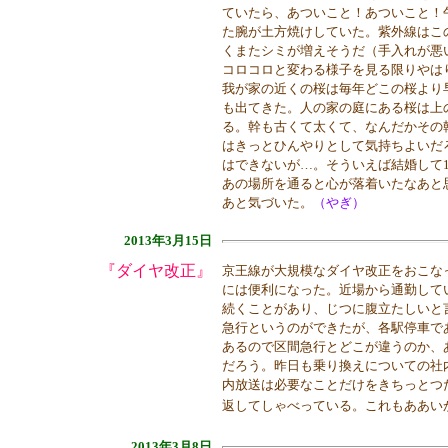
ていたら、あついこと！あついこと！
た腕が土方焼けしていた。紫外線はこ
くまたシミが増えそうだ（手入れが悪
コロコロと変わる様子を見る限りやは
我が家の近くの桜は毎年どこの桜より
も出てきた。人の家の庭にある桜は上
る。幹も古くて太くて、なんだかその
はきっとひんやりとして気持ちよいだ
はできないが…。そういえば結婚して
あの場所を通ると心が落着いたなあと
あと気づいた。
（やぎ）
2013年3月15日
『ダイヤ改正』
京王線が大規模なダイヤ改正をおこな
には便利になった。近場から通勤して
続くことがあり、じつに腹立たしいと
急行というのができたが、各駅停車で
あるので区間急行とどこが違うのか、
だろう。昨日も乗り換えについての社
内放送は必要なことだけをきちっとつ
返してしゃべっている。これもああい
2013年3月8日