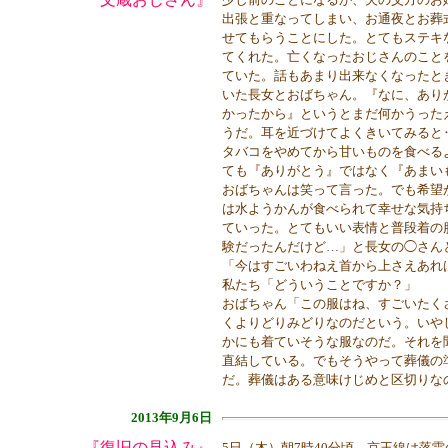
出張と重なってしまい、お通夜とお葬
せてもらうことにした。とてもステキ
てくれた。亡くなったおじさんのこと
ていた。話もあまり出来なくなったと
いた長女とおばちゃん。『なに、あり
かったから』というとまだ何かうった
うだ。耳を近づけてよくきいてみると
タバコをやめてから甘いものを食べる
ても『ありがとう』ではなく『あまい
おばちゃんは笑って言った。でも希望
は水ようかんが食べられて幸せな気持
ていった。とてもいい表情と普段着の
験だったんだけど…」と長女の◯さん
「今はすごいわねえ首から上さえあれ
私たち「どういうことですか？」
おばちゃん「この服はね、すごいたく
くよりどりみどりなのだという。いや
かにも着ていそうな服なのだ。それを
直結している。でもそうやって葬儀の
だ。葬儀はある意味けじめと区切りな
2013年9月6日
『復旧の見込み』
5日（木）朝7時40分頃、京王線は落