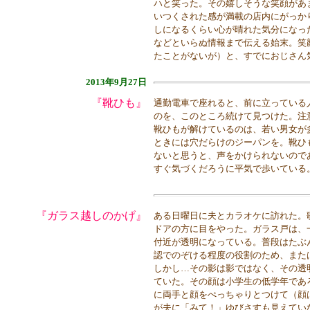
ハと笑った。その嬉しそうな笑顔があ
いつくされた感が満載の店内にがっか
しになるくらい心が晴れた気分になっ
などといらぬ情報まで伝える始末。笑
たことがないが）と、すでにおじさん
2013年9月27日
『靴ひも』
通勤電車で座れると、前に立っている
のを、このところ続けて見つけた。注
靴ひもが解けているのは、若い男女が
ときには穴だらけのジーパンを。靴ひ
ないと思うと、声をかけられないので
すぐ気づくだろうに平気で歩いている
『ガラス越しのかげ』
ある日曜日に夫とカラオケに訪れた。
ドアの方に目をやった。ガラス戸は、
付近が透明になっている。普段はたぶ
認でのぞける程度の役割のため、また
しかし…その影は影ではなく、その透
ていた。その顔は小学生の低学年であ
に両手と顔をぺっちゃりとつけて（顔
が夫に「みて！」ゆびさすも見えてい