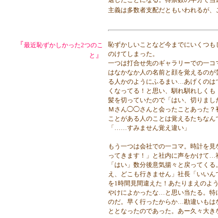
主義は多数者支配だともいわれるが、
『
恥ずかしいことなど今までにいくつも
最近恥ずかしかった2つのこ
のけてしまった。
』
と
一つは打合せ先のギャラリーでの一コ
はなかなか人の名前と顔を覚えるのが
る人かのようにふるまい…あげくのは
くなってる！と思い、馴れ馴れしくも
髪を切っていたので「はい、切りまし
Ｍさん◯◯さんと会ったことあった？
ことがある人のことは覚えるたちなん
「……すみません覚え違い」
もう一つは会社での一コマ。時計を見
ってきます！」と社内に声をかけて…
「はい」数分後意気揚々と戻ってくる
え、どこも行きません」社長「いいん
を1時間見間違えた！あたりまえのよ
やけによかったな…と思い当たる。特
のだ。早く行ったからか…勘違いもは
ととなったのであった。あー久々大き