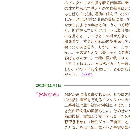
のピンクハウスの服を着て自転車に乗
の体で埋もれて見えたので自転車はど
もしばらくは別な場所に住んでいたの
しかし8年ほど前に現在の場所に越し
今からおよそ20年ほど前。うろつく
た。以前住んでいたアパートは取り壊
のを見ると、よっぽどこの町が好きな
服を着て、寸分たがわぬ体型を保って
会ったなあと思う。しかし「ん、んッ
が…。その彼ととても楽しそうに夕食
おばちゃんか！）一緒に買い物に来て
「春じゃねえよ、今は秋だろ」と一言
しい。いや～「お幸せに！」と心から
だった。
（やぎ）
2013年11月1日
『おおかみ』
おおかみは狼と書かれるが、じつは大
の生活に損害を与えるイノシシやシカ
三峯神社は豊作祈願の神社だそうだ。
きた西洋文化の影響らしい。そのせい
着の民俗、意識まで変えてしまったの
存できるか』
（岩波ジュニア新書）と
ことなどをはじめ、驚くべき事実や知