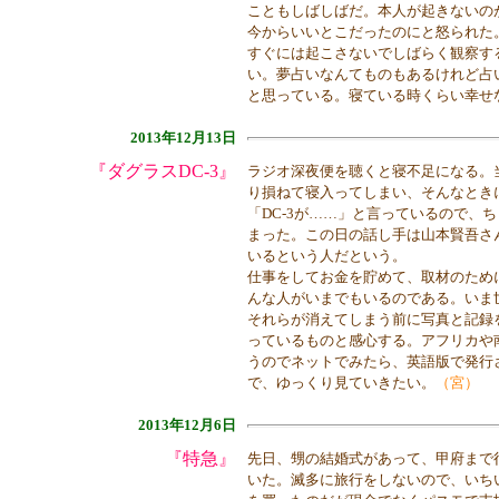
こともしばしばだ。本人が起きないの
今からいいとこだったのにと怒られた
すぐには起こさないでしばらく観察す
い。夢占いなんてものもあるけれど占
と思っている。寝ている時くらい幸せ
2013年12月13日
『ダグラスDC-3』
ラジオ深夜便を聴くと寝不足になる。
り損ねて寝入ってしまい、そんなとき
「DC-3が……」と言っているので、
まった。この日の話し手は山本賢吾さん
いるという人だという。
仕事をしてお金を貯めて、取材のため
んな人がいまでもいるのである。いま世
それらが消えてしまう前に写真と記録
っているものと感心する。アフリカや
うのでネットでみたら、英語版で発行さ
で、ゆっくり見ていきたい。
（宮）
2013年12月6日
『特急』
先日、甥の結婚式があって、甲府まで
いた。滅多に旅行をしないので、いち