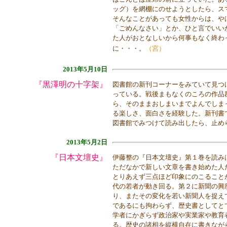
ッグ）を網棚にのせようとしたら、ス
そんなことがあっても女性からは、や
「ごめんなさい」とか、ひと言でいい
た人がおとなしいから何事もなく終わ
に・・・。
（宮）
2013年5月10日
『黒澤明の十字架』
図書館の新刊コーナーをみていて見つ
っている。戦後まもなくのころの作品
ら、そのままおしまいまでよんでしま
る楽しさ、面白さを経験した。新刊書
図書館でみつけて読み出したら、止め
2013年5月2日
『日本文壇史』
伊藤整の『日本文壇史』第１巻を読み
ただなかで新しい文章を書き始めた人
とりあえず三点ほど印象にのこること
代の若者が動き回る。第２に新聞の興
り、またその変化を若い新聞人を捉え
であるにも拘わらず、歴史書としてと
学者にかぎらず政治家や実業家や教育
る。歴史の諸相を縦横自在に書きなが