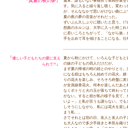
『真夏の夜の夢』
週末、誰もいない事務所で単純作業をし
す。気に入ると繰り返し聴く。変わっ
が、そんななかで思いがけない曲にぶ
夏の夜の夢の音楽がそれだった。
ずいぶん久しぶりに聴いたと思う。1
想曲のホルンは、大学に入った時これ
に若いころとちがって、「ながら族」
手を止めて耳を傾けることになる。仕
『
夏から秋にかけて、いろんな子どもと
優しい子どもたちの愛に支え
の妹の子どもの四人だけだが。
』
られて?!
まず夏の帰省の時の姪とのやりとり。
になる姪はもちろん始めての花火。嬉
りの花火を楽しみ、そろそろ終盤に差
が全員線香花火。何本か楽しんだあと
なくポトリと火の玉が落ちて終わって
がない。すると姪が私の様子を見て、
いよ～」と私が言うも譲らない。でも
しそうにしながら、私には花火を楽し
まう私…。
さてそれとは別の日、友人と友人の子
も大人なので多少手抜きと本気を織り