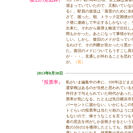
溜まっていていたので、又動いていな
る）。駅員の放送は「落雷のために全
さて、困った。朝、トラック定期便が
ク便に連絡して中止するしかないと、
出来た。それから振替え輸送で出社し
間もかかった。あとになって事情がわ
しい。しかし、復旧のメドが立ってい
るわけで、その判断が良かったり悪か
た。復旧のメドについてもうすこし具
が・・・。見通しが外れることを恐れ
が。
（宮）
2013年8月30日
『投票率』
私がいま編集中の本に、100年ほど
選挙権はあるのが当然と思われている
件付きで与えられていた時代があった
票率が気になる。たとえば先日横浜市
パーセントに届かない。いかにもこの
トぐらいの投票率は当たり前のように
もないので、偉そうなことを言うつも
者の意志を何がしか反映させるという
数の3分の2を獲得したとしても、投票
選したことになる。得票数の半分で当