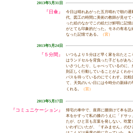
2013年5月31日
『日傘』
今日は晴れあがった五月晴れで朝の通
代、図工の時間に美術の教師が見せて
った絵のなかでこの絵だけ鮮明に記憶
がとても印象的だった。モネの有名な
なった記憶である。
（宮）
2013年5月24日
『５分間』
いつもより５分ほど早く家を出たとこ
はランドセルを背負った子どもがあち
いさつしたり、しゃべっているのに、
則正しく行動していることがよくわか
バスを待っているのにでくわす。比較
て、天気のいい日には今時分の新緑の
くれる。
（宮）
2013年5月17日
『コミュニケーション』
帰宅の車中で、座席に腰掛けて本を読
本をかすって私の膝のうえに「ドサッ
たが、ひと言も言葉を発しない。吃驚
いわずにいたが、「すみません」のひ
はこんどは座席の前に立っていた。あ