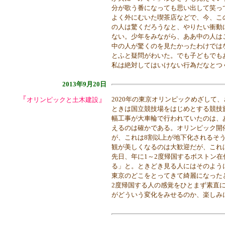
分が歌う番になっても思い出して笑っ
よく外にむいた喫茶店などで、今、こ
の人は驚くだろうなと、やりたい衝動
ない。少年をみながら、ああ中の人は
中の人が驚くのを見たかったわけでは
とふと疑問がわいた。でも子どもでも
私は絶対してはいけない行為だなとつ
2013年9月20日
『
』
2020年の東京オリンピックめざして
オリンピックと土木建設
ときは国立競技場をはじめとする競技
幅工事が大車輪で行われていたのは、
えるのは確かである。オリンピック開
が、これは8割以上が地下化されるそ
観が美しくなるのは大歓迎だが、これ
先日、年に1～2度帰国するボストン
る」と。ときどき見る人にはそのよう
東京のどこをとってきて綺麗になった
2度帰国する人の感覚をひとまず素直
がどういう変化をみせるのか、楽しみ