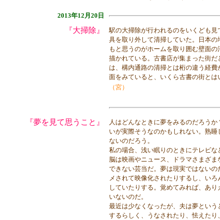
2013年12月20日
『大掃除』
駅の大掃除が行われるのをいくども見
具を取り外して清掃していた。日本の
もと思うのがホームを取り囲む壁面の
描かれている。古書店が集まった街だ
は、構内通路の清掃とは桁の違う経費
面をみていると、いくら古書の街とは
（宮）
『夢を見て思うこと』
人はどんなときに夢をみるのだろうか
いが実際そうなのかもしれない。熟睡
ないのだろう。
私の場合、浅い眠りのときにテレビな
脳は映画やニュース、ドラマさまざま
できない芸当だ。夢は現実ではないの
メされて映像化されたりするし、いろ
していたりする。覚めてみれば、あり
いないのだ。
最近は少なくなったが、夫は夢という
するらしく、うなされたり、怯えたり