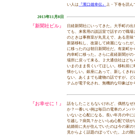
い人は
『濱口雄幸伝』
上・下巻を読ん
2013年11月8日
『新聞社ビル』
日経新聞社にいってきた。大手町の出
ても、来客用の談話室で話すので職場
のときは事務室が丸見えで、ある意味
新築移転し、改築して綺麗になったが
に移ったのは朝日新聞社だ。有楽町か
内幸町に移った。さらに産経新聞がの
場所に戻って来る。２大通信社はどち
いまのまま長くいてほしい。移転前に
懐かしい。銀座にあって、新しくきれ
ない、あくまでも建物の話ですが。ど
テムが電子化され、無機的な印象ばか
『お幸せに！』
話をしたこともないけれど、偶然なぜ
か？一番いい例は毎日の電車のメンバ
いないと心配になる。長い年月の中に
引越し？病気？かといらぬ心配で頭が
結婚前に夫が住んでいたのは今の家の
見からよく話題のぼっていた。上の階