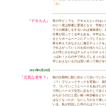
（宮）
『デキル人』
世の中どこでも、デキル人といのはい
かに一度は順番に委員となり、学校と
ラスの橋渡しをするいわば連絡係だ。
仕事が回ってくる年もある。今年はち
をとりホームページにアップしてもら
業を終えてみなさんに修正チェックを
で仕上がっていくのを目の当たりにし
人の手にかかればチョチョイのチョイ
っぱれ！と心の中で叫んでしまったほ
手におえないものは思い切って助けを
2013年4月26日
『元気な老年？』
朝の出勤時に駅に向かって歩いていた
（？）でリュックサックを背負い、規
で、ついていこうとペースをあげたが
で同じペースで交互に足をだして歩く
がちがうのだと思い精一杯歩幅をとり
はなくなったが、なにしろかなり激し
いる。私が対抗した件の人はマイペー