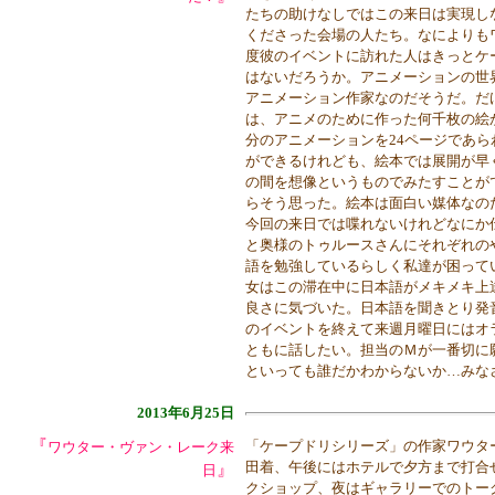
たちの助けなしではこの来日は実現し
くださった会場の人たち。なによりも
度彼のイベントに訪れた人はきっとケ
はないだろうか。アニメーションの世
アニメーション作家なのだそうだ。だ
は、アニメのために作った何千枚の絵
分のアニメーションを24ページであ
ができるけれども、絵本では展開が早
の間を想像というものでみたすことが
らそう思った。絵本は面白い媒体なの
今回の来日では喋れないけれどなにか
と奥様のトゥルースさんにそれぞれの
語を勉強しているらしく私達が困って
女はこの滞在中に日本語がメキメキ上
良さに気づいた。日本語を聞きとり発
のイベントを終えて来週月曜日にはオ
ともに話したい。担当のＭが一番切に
といっても誰だかわからないか…みな
2013年6月25日
『
「ケープドリシリーズ」の作家ワウタ
ワウター・ヴァン・レーク来
田着、午後にはホテルで夕方まで打合
』
日
クショップ、夜はギャラリーでのトー