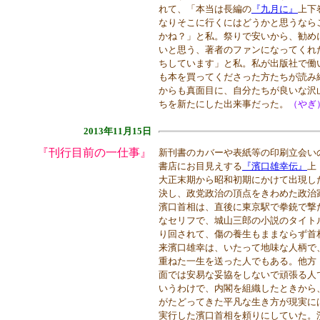
れて、「本当は長編の
『九月に』
上下
なりそこに行くにはどうかと思うなら
かね？」と私。祭りで安いから、勧め
いと思う、著者のファンになってくれ
ちしています」と私。私が出版社で働
も本を買ってくださった方たちが読み
からも真面目に、自分たちが良いな沢
ちを新たにした出来事だった。
（やぎ
2013年11月15日
『刊行目前の一仕事』
新刊書のカバーや表紙等の印刷立会い
書店にお目見えする
『
濱口雄幸伝』
上
大正末期から昭和初期にかけて出現し
決し、政党政治の頂点をきわめた政治
濱口首相は、直後に東京駅で拳銃で撃
なセリフで、城山三郎の小説のタイト
り回されて、傷の養生もままならず首
来濱口雄幸は、いたって地味な人柄で
重ねた一生を送った人でもある。他方
面では安易な妥協をしないで頑張る人
いうわけで、内閣を組織したときから
がたどってきた平凡な生き方が現実に
実行した濱口首相を頼りにしていた。