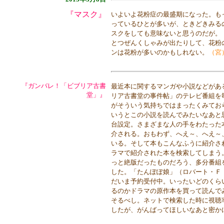
『マスク』
いよいよ花粉症の最盛期になった。も
っているひとが多いが、ときどきみる
スクをしても意味ないと思うのだが。
とつぜんくしゃみが出たりして、花粉
ンは花粉が多いのかもしれない。
（宮
『ガンバレ！「ビブリア古書
最近本に関するマンガや小説などがあ
堂」』
リア古書堂の事件帖」のテレビ番組を
がそういう気持ちではまったくみてお
いうとこの小説を読んでみたいなあと
台設定。さまざまな人の手をわたった
介される。おもわず、へえ～、へえ～
いる。そして本もこんなふうに紹介さ
ラマで紹介された本を検索してしまう
っと絶版だったものだろう、多分番組
した。「たんぽぽ娘」（ロバート・Ｆ・
だいま予約受付中。いったいどのくら
るのかドラマの原作本を買って読んで
そるべし。ネットで検索した時に視聴
したが、がんばってほしいなあと密か