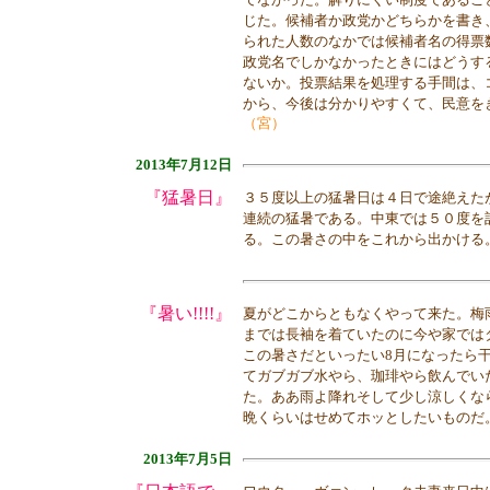
じた。候補者か政党かどちらかを書き
られた人数のなかでは候補者名の得票
政党名でしかなかったときにはどうす
ないか。投票結果を処理する手間は、
から、今後は分かりやすくて、民意を
（宮）
2013年7月12日
『猛暑日』
３５度以上の猛暑日は４日で途絶えた
連続の猛暑である。中東では５０度を
る。この暑さの中をこれから出かける
『暑い!!!!』
夏がどこからともなくやって来た。梅
までは長袖を着ていたのに今や家では
この暑さだといったい8月になったら
てガブガブ水やら、珈琲やら飲んでい
た。ああ雨よ降れそして少し涼しくな
晩くらいはせめてホッとしたいものだ
2013年7月5日