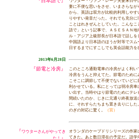
『日本語で』
ワウター・ヴァン・レーク夫妻来日中
妻に不便な思いをさせ、いまさらなが
から、英語は双方が比較的利用しやす
りやすい発音だった。それでも充分に
ことはれきぜんとしていた。こんなこ
語で」という記事で、ＡＳＥＳＡＮ地
ル・アジア上級部長が日本語で話しを
中国語より日本語のほうが対等でスム
日するまでにすこしでも英会話能力を
2013年6月28日
『節電と冷房』
このところ通勤電車の冷房がよく利い
冷房をうんと抑えてた。節電のために
こそこに調節して不便でないていどに
利かせている。私にとっては弱冷房車
い出す。当時やはり節電のためにテレ
間続いたのか、じきに元通り終夜放送
に、それすらたちまち置き去りにした
のぎの対応に驚く。
（宮）
『
オランダのケープドリシリーズの作家
ワウターさんがやってき
てきた。あと数日滞在の予定だ。語学
』
た！