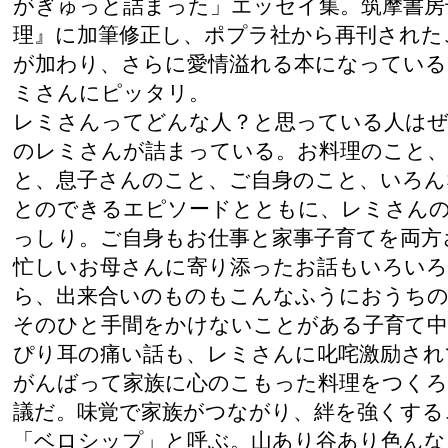
がぎゅっと詰まった」エッセイ集。筑摩書房
理』に加筆修正し、ポプラ社から再刊された
が加わり、さらに愛情溢れる本になっている
ミさんにピッタリ。
レミさんってどんな人？と思っている人はぜ
のレミさんが詰まっている。お料理のこと、
と、息子さんのこと、ご自身のこと、いろん
とのできるエピソードとともに、レミさん
っしり。ご自身もお仕事と家事子育てを両方
忙しいお母さんに寄り添ったお話もいろいろ
ら、出来合いのものもこんなふうにおうち
そのひと手間をかけないことがある子育て
ぴり耳の痛い話も、レミさんに叱咤激励され
がんばって家族に心のこもった料理をつくろ
議だ。味覚で家族がつながり、絆を強くする
「ベロシップ」と呼ぶ。山あり谷あり色んな