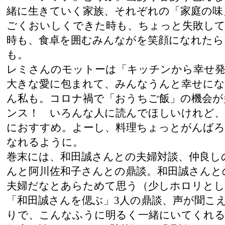
緒に生きていく家族、それぞれの「家庭の味
ごくおいしくできた時も、ちょっと失敗して
時も、食卓を囲むみんながを笑顔になれた
も。
レミさんのモットーは「キッチンから幸せ発
大きな愛に包まれて、みんなうんと幸せに
ん私も。コロナ禍で「おうちご飯」の機会が
ンス！ いろんな人に読んでほしいけれど、
におすすめ。よーし、料理ちょっとがんば
なれるように。
巻末には、和田誠さんとの夫婦対談、仲良し
んと阿川佐和子さんとの鼎談。和田誠さんと
夫婦だなとあらためて思う（少しホロリと
「和田誠さんを偲ぶ」3人の鼎談、声が聞こ
りで、こんなふうに明るく一緒にいてくれ