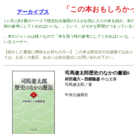
「この本おもしろか
アーカイブス
1ヶ月に約1冊のペースで朔北社出版部の3人がお気に入りの本を紹介。本
時の参考にしてくれればいいな。」という、ひそかな野望がつまっている
。本のジャンルは様々なので「本を買う時の参考にしてくれればいいな。
いるコーナー。
【紹介した書籍に興味をお持ちの方へ】 この本は朔北社の出版物ではあ
ては、お近くの書店、あるいは各出版社にお問い合わせ下さい。
司馬遼太郎歴史のなかの邂逅
村田蔵六～西郷隆盛
中公文庫
司馬遼太郎／著
中央公論新社