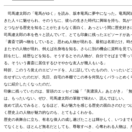
司馬遼太郎の「竜馬がゆく」を読み、坂本竜馬に夢中になった。竜馬関
きた人々に魅せられ、そのうちに、彼らの生きた時代に興味を持ち、気が
とつながる歴史を知ることがたまらなく面白く、あっという間に歴史好き
司馬遼太郎の本を色々と読んでいて、とても印象に残ったエピソードがあ
「書斎で調べ物をしていると、思わぬ人物が現れる、最初は名前だけ。時
またその人物が現れ、例えば出身地を知る。さらに別の機会に資料を見て
顔をだし、経歴などを知る。そうするとその人物が、自分でそばまで寄っ
る。そういう書斎に居住するひそやかな友人が幾人もいる」
時折、このうろ覚えのエピソードを、人に話していたものの、いったいど
出せずにいたのだが、先日、自宅の本棚でこの本を何気なくパラっとめく
なに紹介したくなったのだ。
印象に残っていたのは、冒頭のエッセイ2編「『美濃浪人』あとがき」「
は、もったいない。ぜひ、司馬遼太郎の筆致で味わい、読んでほしい。
改めて読んでみると、なるほど、私が魅力を感じる歴史の面白さのひとつ
く歴史上の人物が魅力的なのも、とてもよくわかる。
歴史の表舞台に立ち、有名な偉人の成し遂げたことは輝かしく、いつまで
てなくとも、ほとんど無名だとしても、尊敬すべき、心奪われる人物は、