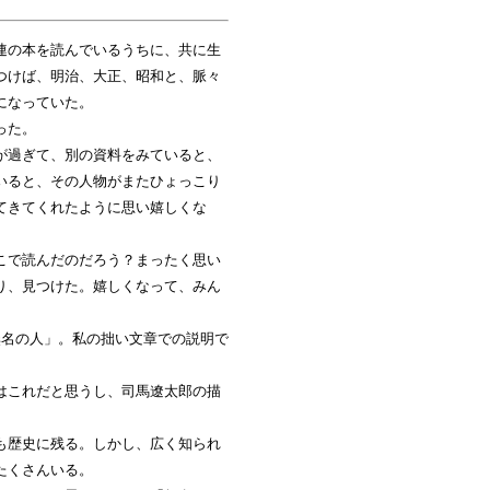
連の本を読んでいるうちに、共に生
つけば、明治、大正、昭和と、脈々
になっていた。
った。
が過ぎて、別の資料をみていると、
いると、その人物がまたひょっこり
てきてくれたように思い嬉しくな
こで読んだのだろう？まったく思い
り、見つけた。嬉しくなって、みん
無名の人」。私の拙い文章での説明で
はこれだと思うし、司馬遼太郎の描
も歴史に残る。しかし、広く知られ
たくさんいる。