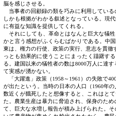
脳を感じさせる。
当事者の回顧録の類を巧みに利用している
しかも根拠がわかる叙述となっている。現代
に有益な知識を提供してくれる。
それにしても、革命とはなんと巨大な犠牲
かと言う感想がふくらむばかりである。中国
東は、権力の行使、政策の実行、意志を貫徹
っとも効果的に使うことにまったく躊躇す
る。建国以来の犠牲者の数は8000万人に達
て実感が湧かない。
「大躍進」政策（1958～1961）の失敗で400
が出たという。当時の日本の人口（1960年の人
数近くが餓死したと想像すると、これはとて
た。農業生産は暴力に脅迫され、保身のため
て、巨大な水増し報告が積み上げられた。そ