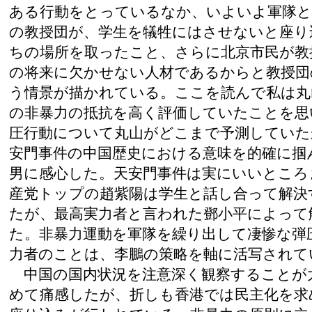
ある行動をとっているなか、いよいよ軍隊と
の教授団が、学生を犠牲にはさせないと座り
ちの場所を取ったこと、さらに北京市民が教
の将来に欠かせない人材であるからと教授団
う情景が描かれている。ここを読んで私は丸
の非暴力の抵抗を高く評価していたことを思
圧行動について丸山がどこまで予測していた
安門事件の中国歴史における意味を的確に掴
男に感心した。天安門事件は実にいいところ
産党トップの趙紫陽は学生と話し合って解決
たが、最高実力者と言われた鄧小平によって
た。非暴力運動を軍隊を繰り出して凄惨な弾
力者のことは、李鵬の策略を軸に活写されて
中国の国内状況を注意深く観察することが
めて痛感したが、折しも香港では民主化を求