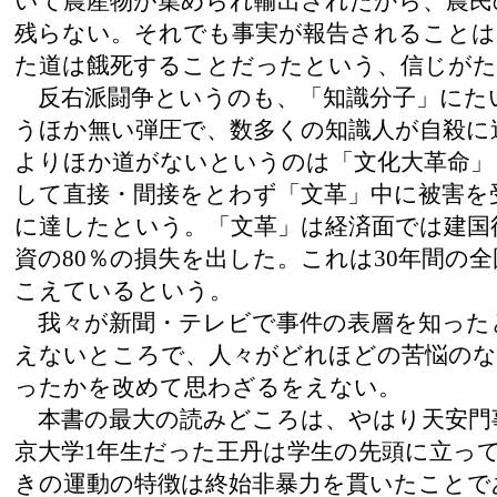
いて農産物が集められ輸出されたから、農民
残らない。それでも事実が報告されることは
た道は餓死することだったという、信じがた
反右派闘争というのも、「知識分子」にた
うほか無い弾圧で、数多くの知識人が自殺に
よりほか道がないというのは「文化大革命」
して直接・間接をとわず「文革」中に被害を
に達したという。「文革」は経済面では建国後
資の80％の損失を出した。これは30年間の
こえているという。
我々が新聞・テレビで事件の表層を知った
えないところで、人々がどれほどの苦悩のな
ったかを改めて思わざるをえない。
本書の最大の読みどころは、やはり天安門
京大学1年生だった王丹は学生の先頭に立っ
きの運動の特徴は終始非暴力を貫いたことで