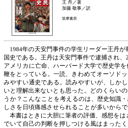
王 丹／著
加藤 敬事／訳
筑摩書房
1984年の天安門事件の学生リーダー王丹が
国史である。王丹は天安門事件で逮捕され、
アメリカに亡命、ハーバード大学で歴史学を
鞭をとっている。一読、きわめてオーソドッ
みやすい通史である。読みやすいが、しかし
いと理解出来ないとも思った。どのくらいの
うか？こんなことを考えるのは、歴史知識・
しさを日頃痛感させられることが多いからで
本書はときに大胆に筆者の評価、感想をは
でいて自己の判断を押しつける風はまったく