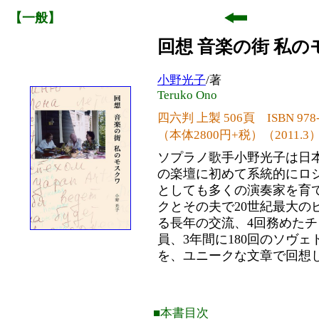
【一般】
回想 音楽の街 私
小野光子
/著
Teruko Ono
四六判 上製 506頁
ISBN
978
（本体2800円+税）（2011.3
ソプラノ歌手小野光子は日
の楽壇に初めて系統的にロ
としても多くの演奏家を育
クとその夫で20世紀最大の
る長年の交流、4回務めた
員、3年間に180回のソヴ
を、ユニークな文章で回想
■本書目次