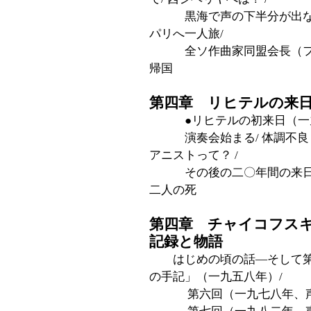
黒海で声の下半分が出なくなる
パリへ一人旅/
全ソ作曲家同盟会長（フレ
帰国
第四章 リヒテルの来
●リヒテルの初来日（一
演奏会始まる/ 体調不良 
アニストって？ /
その後の二〇年間の来日の思
二人の死
第四章 チャイコフスキ
記録と物語
はじめの頃の話―そして第
の手記」（一九五八年）/
第六回（一九七八年、声楽部