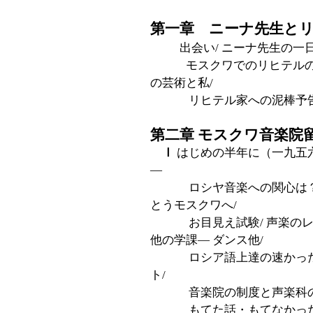
第一章 ニーナ先生と
出会い/ ニーナ先生の一日
モスクワでのリヒテルの生活/
の芸術と私/
リヒテル家への泥棒予告/
第二章 モスクワ音楽院
Ⅰ
はじめの半年に（一九五
―
ロシヤ音楽への関心は？ / 
とうモスクワへ/
お目見え試験/ 声楽のレッス
他の学課― ダンス他/
ロシア語上達の速かったわ
ト/
音楽院の制度と声楽科の授業
もてた話・もてなかった話（