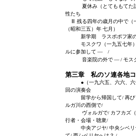
夏休み（とてももてた話 
性たち
Ⅱ
残る四年の歳月の中で（
（昭和三五）年 七月）
新学期 ラスポポフ家のフ
モスクワ（一九五七年）ウ
ルに参加して ― /
音楽院の外で ― / モス
第三章 私のソ連各地
●（一九六五、六六、六七
回の演奏会
留学から帰国して/ 再びソ連
ルガ川の西側で/
ヴォルガで/ カフカズ（コ
行者・会場・聴衆/
中央アジヤ/ 中央シベリヤ
て/ 西シベリヤへは？ /