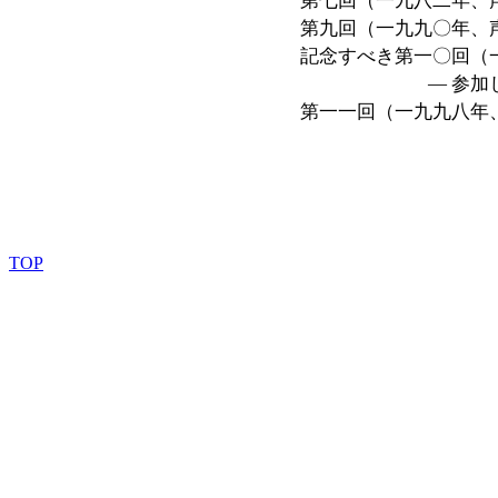
第七回（一九八二年、声楽
第九回（一九九〇年、声楽
記念すべき第一〇回（一九
― 参加していない私
第一一回（一九九八年、
TOP