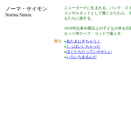
ニューヨークに生まれる。バンク・ス
ノーマ・サイモン
コンサルタントとして働くかたわら、
Norma Simon
もたちに接する。
1954年以来40冊以上の子どもの本を
セッツ州ケープ・コッドで暮らす。
書名
●
あたまにきちゃう！
●
しっぱいしちゃった
●
ぼくたちだっていそがしい
●
いろいろあるんだ