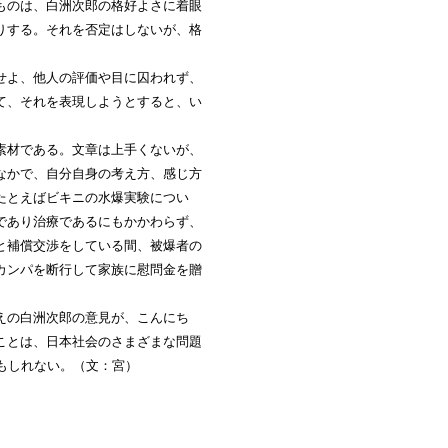
ものは、白洲次郎の格好よさに着眼
りする。それを否定はしないが、格
せよ、他人の評価や目に囚われず、
て、それを表現しようとすると、い
素材である。文章は上手くないが、
なかで、自分自身の考え方、感じ方
たとえばビキニの水爆実験につい
であり治療であるにもかかわらず、
と補償交渉をしている間、被爆者の
カンパを断行して家族に慰問金を贈
えの白洲次郎の意見が、こんにち
ことは、日本社会のさまざまな問題
もしれない。（文：宮）