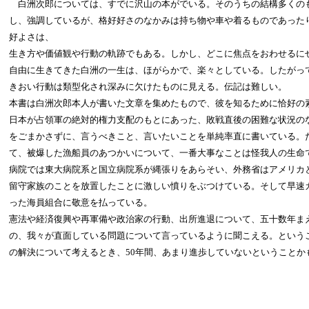
白洲次郎については、すでに沢山の本がでいる。そのうちの結構多くの
し、強調しているが、格好好さのなかみは持ち物や車や着るものであった
好よさは、
生き方や価値観や行動の軌跡でもある。しかし、どこに焦点をおわせるに
自由に生きてきた白洲の一生は、ほがらかで、楽々としている。したがっ
きおい行動は類型化され深みに欠けたものに見える。伝記は難しい。
本書は白洲次郎本人が書いた文章を集めたもので、彼を知るために恰好の
日本が占領軍の絶対的権力支配のもとにあった、敗戦直後の困難な状況の
をごまかさずに、言うべきこと、言いたいことを単純率直に書いている。
て、被爆した漁船員のあつかいについて、一番大事なことは怪我人の生命
病院では東大病院系と国立病院系が縄張りをあらそい、外務省はアメリカ
留守家族のことを放置したことに激しい憤りをぶつけている。そして早速
った海員組合に敬意を払っている。
憲法や経済復興や再軍備や政治家の行動、出所進退について、五十数年ま
の、我々が直面している問題について言っているように聞こえる。という
の解決について考えるとき、50年間、あまり進歩していないということか