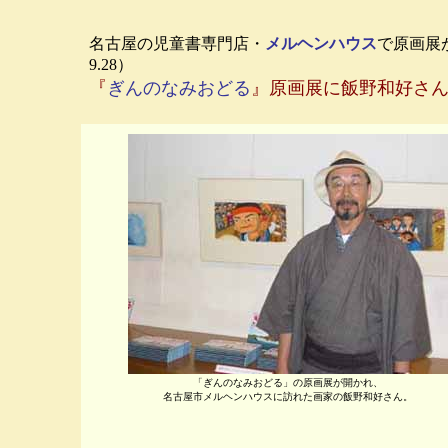
名古屋の児童書専門店・
メルヘンハウス
で原画展が
9.28）
『
ぎんのなみおどる
』原画展に飯野和好さ
「ぎんのなみおどる」の原画展が開かれ、
名古屋市メルヘンハウスに訪れた画家の飯野和好さん。