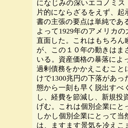
になじみの深いエコノミス
片的にならざるをえず、起
書の主張の要点は単純であ
よって1929年のアメリカ
直面した。これはもちろん
が、この１０年の動きはま
いる。資産価格の暴落によ
過剰債務をかかえこむこと
けで1300兆円の下落があ
態から一刻も早く脱出すべ
し、経費を節減し、新規投
げむ。これは個別企業にと
しかし個別企業にとって当
は、ますます景気を冷えこ