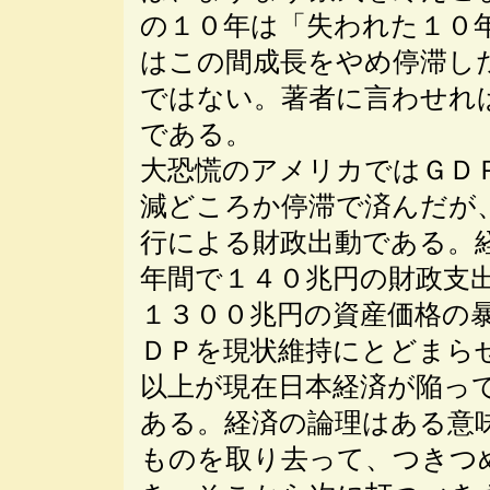
の１０年は「失われた１０
はこの間成長をやめ停滞し
ではない。著者に言わせれ
である。
大恐慌のアメリカではＧＤ
減どころか停滞で済んだが
行による財政出動である。
年間で１４０兆円の財政支
１３００兆円の資産価格の
ＤＰを現状維持にとどまら
以上が現在日本経済が陥っ
ある。経済の論理はある意
ものを取り去って、つきつ